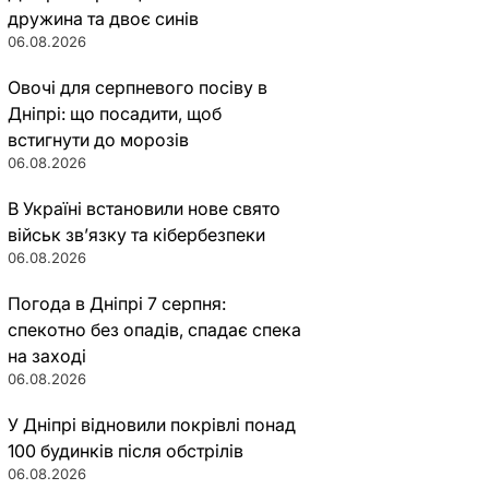
дружина та двоє синів
06.08.2026
Овочі для серпневого посіву в
Дніпрі: що посадити, щоб
встигнути до морозів
06.08.2026
В Україні встановили нове свято
військ зв’язку та кібербезпеки
06.08.2026
Погода в Дніпрі 7 серпня:
спекотно без опадів, спадає спека
на заході
06.08.2026
У Дніпрі відновили покрівлі понад
100 будинків після обстрілів
06.08.2026