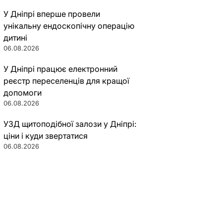
У Дніпрі вперше провели
унікальну ендоскопічну операцію
дитині
06.08.2026
У Дніпрі працює електронний
реєстр переселенців для кращої
допомоги
06.08.2026
УЗД щитоподібної залози у Дніпрі:
ціни і куди звертатися
06.08.2026