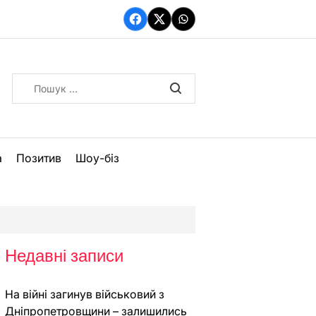
Facebook
Twitter
WhatsApp
Пошук:
а
Позитив
Шоу-біз
Недавні записи
На війні загинув військовий з
Дніпропетровщини – залишились