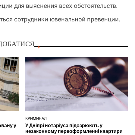
ции для выяснения всех обстоятельств.
аться сотрудники ювенальной превенции.
ДОБАТИСЯ
КРИМИНАЛ
ОПУБЛІКУВАТИ
ювану у
У Дніпрі нотаріуса підозрюють у
У
незаконному переоформленні квартири