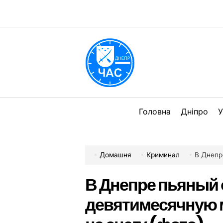
Перейти
до
вмісту
DPChas
Головна
Дніпро
У
Домашня
Криминал
В Днепре п
В Днепре пьяный 
девятимесячную м