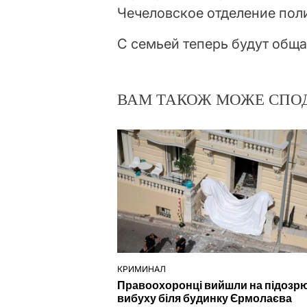
Чечеловское отделение поли
С семьей теперь будут общ
ВАМ ТАКОЖ МОЖЕ СПО
КРИМИНАЛ
ОПУБЛІКУВАТИ
Правоохоронці вийшли на підозр
У
вибуху біля будинку Єрмолаєва