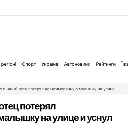
 регіоні
Спорт
Україна
Автоновини
Рейтинги
Їж
ьяный отец потерял девятимесячную малышку на улице и уснул на снегу (фото)
отец потерял
алышку на улице и уснул