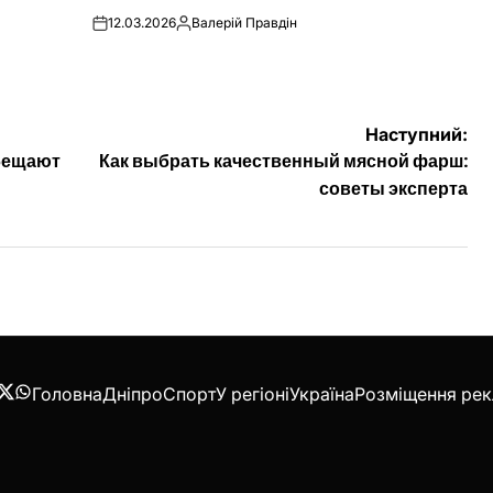
12.03.2026
Валерій Правдін
on
Опубліковано
Наступний:
обещают
Как выбрать качественный мясной фарш:
советы эксперта
Головна
Дніпро
Спорт
У регіоні
Україна
Розміщення ре
acebook
Twitter
WhatsApp