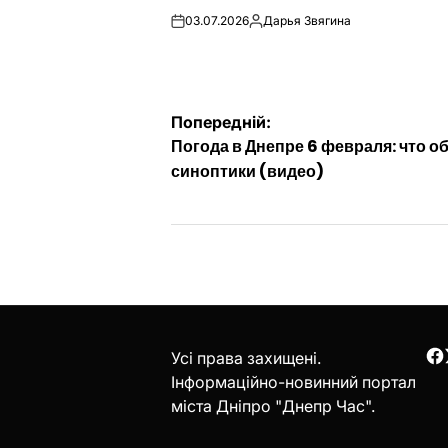
03.07.2026
Дарья Звягина
on
Опубліковано
Навігація
Попередній:
Погода в Днепре 6 февраля: что 
записів
синоптики (видео)
Усі права захищені.
F
Інформаційно-новинний портал
міста Дніпро "Днепр Час".