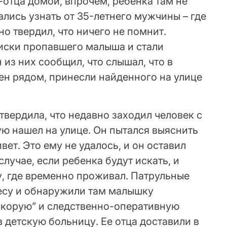
отца домой, впрочем, ребенка там не
лись узнать от 35-летнего мужчины – где
но твердил, что ничего не помнит.
иски пропавшего малыша и стали
из них сообщил, что слышал, что в
ен рядом, принесли найденного на улице
вердила, что недавно заходил человек с
ю нашел на улице. Он пытался выяснить
ивет. Это ему не удалось, и он оставил
лучае, если ребенка будут искать, и
цу, где временно проживал. Патрульные
есу и обнаружили там малышку
скорую” и следственно-оперативную
в детскую больницу. Ее отца доставили в