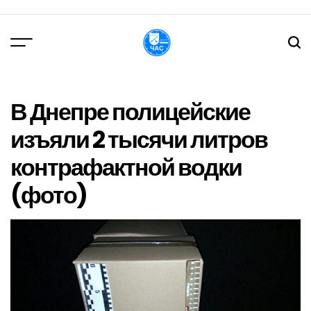
Перейти
до
вмісту
DPChas
В Днепре полицейские
изъяли 2 тысячи литров
контрафактной водки
(фото)