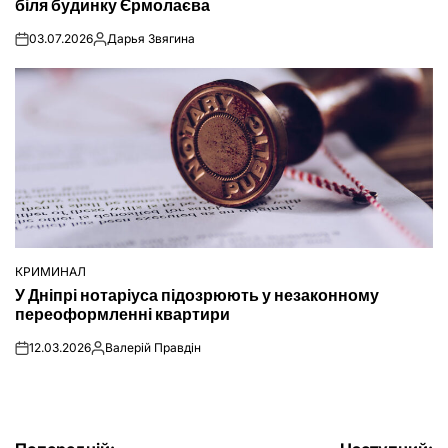
біля будинку Єрмолаєва
03.07.2026
Дарья Звягина
on
Опубліковано
КРИМИНАЛ
ОПУБЛІКУВАТИ
У Дніпрі нотаріуса підозрюють у незаконному
У
переоформленні квартири
12.03.2026
Валерій Правдін
on
Опубліковано