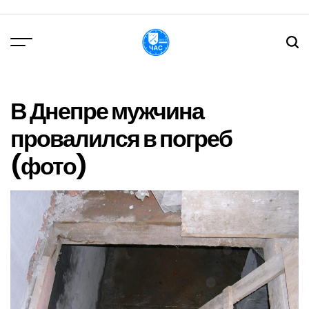
Перейти
до
вмісту
DPChas
В Днепре мужчина
провалился в погреб
(фото)