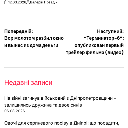
12.03.2026
Валерій Правдін
on
Опубліковано
Навігація
Попередній:
Наступний:
Вор молотом разбил окно
“Терминатор-6”:
записів
и вынес из дома деньги
опубликован первый
трейлер фильма (видео)
Недавні записи
На війні загинув військовий з Дніпропетровщини –
залишились дружина та двоє синів
06.08.2026
Овочі для серпневого посіву в Дніпрі: що посадити,