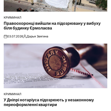
КРИМИНАЛ
ОПУБЛІКУВАТИ
Правоохоронці вийшли на підозрювану у вибуху
У
біля будинку Єрмолаєва
03.07.2026
Дарья Звягина
on
Опубліковано
КРИМИНАЛ
ОПУБЛІКУВАТИ
У Дніпрі нотаріуса підозрюють у незаконному
У
переоформленні квартири