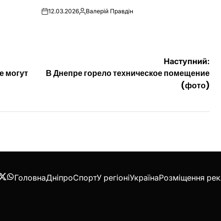
12.03.2026
Валерій Правдін
on
Опубліковано
Наступний:
е могут
В Днепре горело техническое помещение
(фото)
Головна
Дніпро
Спорт
У регіоні
Україна
Розміщення ре
acebook
Twitter
WhatsApp