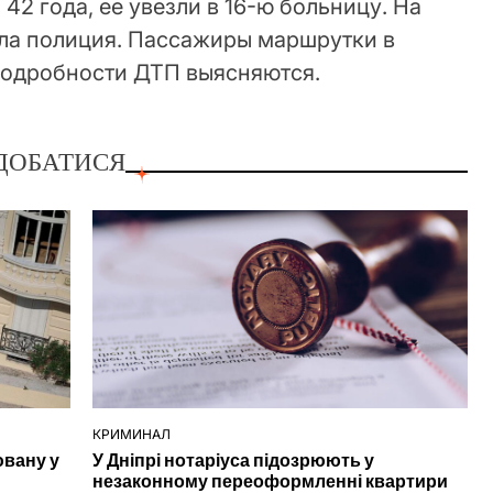
42 года, ее увезли в 16-ю больницу. На
ла полиция. Пассажиры маршрутки в
 подробности ДТП выясняются.
ДОБАТИСЯ
КРИМИНАЛ
ОПУБЛІКУВАТИ
ювану у
У Дніпрі нотаріуса підозрюють у
У
незаконному переоформленні квартири