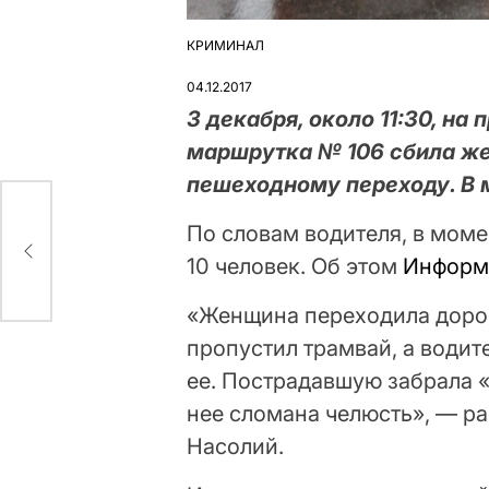
КРИМИНАЛ
ОПУБЛІКУВАТИ
У
04.12.2017
3 декабря, около 11:30, н
маршрутка № 106 сбила же
пешеходному переходу. В 
По словам водителя, в мом
орые
ья
10 человек. Об этом
Информ
«Женщина переходила дорог
пропустил трамвай, а води
ее. Пострадавшую забрала 
нее сломана челюсть», — р
Насолий.