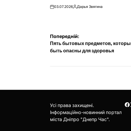
03.07.2026
Дарья Звягина
on
Опубліковано
Навігація
Попередній:
Пять бытовых предметов, которы
записів
быть опасны для здоровья
Усі права захищені.
F
Інформаційно-новинний портал
міста Дніпро "Днепр Час".