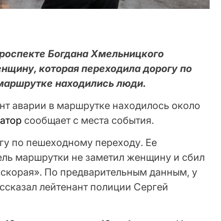
а проспекте Богдана Хмельницкого
нщину, которая переходила дорогу по
маршрутке находились люди.
ент аварии в маршрутке находилось около
атор
сообщает с места события.
у по пешеходному переходу. Ее
тель маршрутки не заметил женщину и сбил
«скорая». По предварительным данным, у
ассказал лейтенант полиции Сергей