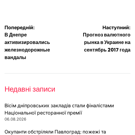
Навігація
Попередній:
Наступний:
В Днепре
Прогноз валютного
записів
активизировались
рынка в Украине на
железнодорожные
сентябрь 2017 года
вандалы
Недавні записи
Вісім дніпровських закладів стали фіналістами
Національної ресторанної премії
06.08.2026
Окупанти обстріляли Павлоград: пожежі та