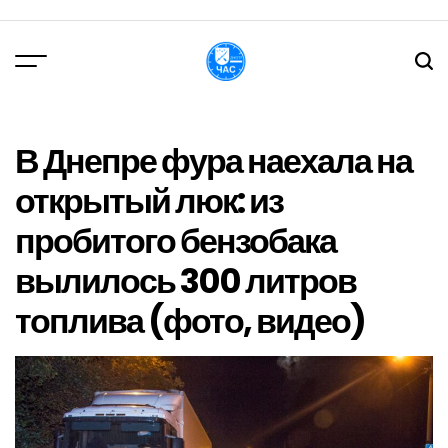
Перейти
до
вмісту
DPChas
В Днепре фура наехала на
открытый люк: из
пробитого бензобака
вылилось 300 литров
топлива (фото, видео)