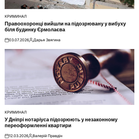
КРИМИНАЛ
ОПУБЛІКУВАТИ
Правоохоронці вийшли на підозрювану у вибуху
У
біля будинку Єрмолаєва
03.07.2026
Дарья Звягина
on
Опубліковано
КРИМИНАЛ
ОПУБЛІКУВАТИ
У Дніпрі нотаріуса підозрюють у незаконному
У
переоформленні квартири
12.03.2026
Валерій Правдін
on
Опубліковано