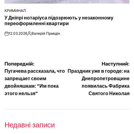
КРИМИНАЛ
ОПУБЛІКУВАТИ
У Дніпрі нотаріуса підозрюють у незаконному
У
переоформленні квартири
12.03.2026
Валерій Правдін
on
Опубліковано
Навігація
Попередній:
Наступний:
Пугачева рассказала, что
Праздник уже в городе: на
записів
запрещает своим
Днепропетровщине
двойняшкам: “Им пока
появилась Фабрика
этого нельзя”
Святого Николая
Недавні записи