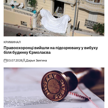
КРИМИНАЛ
ОПУБЛІКУВАТИ
Правоохоронці вийшли на підозрювану у вибуху
У
біля будинку Єрмолаєва
03.07.2026
Дарья Звягина
on
Опубліковано