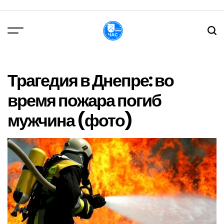
Перейти
до
вмісту
DPChas
Трагедия в Днепре: во
время пожара погиб
мужчина (фото)