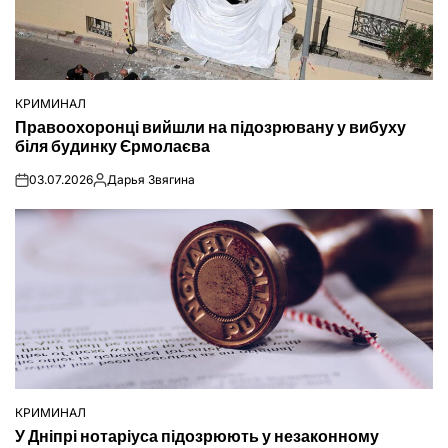
КРИМИНАЛ
ОПУБЛІКУВАТИ
Правоохоронці вийшли на підозрювану у вибуху
У
біля будинку Єрмолаєва
03.07.2026
Дарья Звягина
on
Опубліковано
КРИМИНАЛ
ОПУБЛІКУВАТИ
У Дніпрі нотаріуса підозрюють у незаконному
У