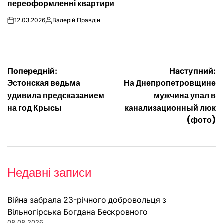
переоформленні квартири
12.03.2026
Валерій Правдін
on
Опубліковано
Навігація
Попередній:
Наступний:
Эстонская ведьма
На Днепропетровщине
записів
удивила предсказанием
мужчина упал в
на год Крысы
канализационный люк
(фото)
Недавні записи
Війна забрала 23-річного добровольця з
Вільногірська Богдана Бескровного
08.08.2026