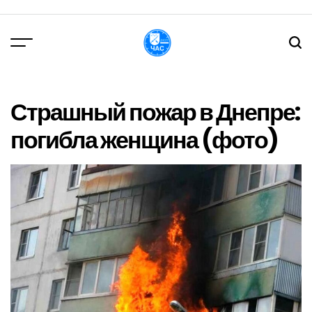
Перейти
до
вмісту
DPChas
Страшный пожар в Днепре:
погибла женщина (фото)