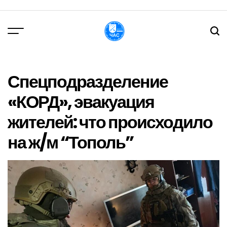
Перейти
до
вмісту
DPChas
Спецподразделение
«КОРД», эвакуация
жителей: что происходило
на ж/м “Тополь”