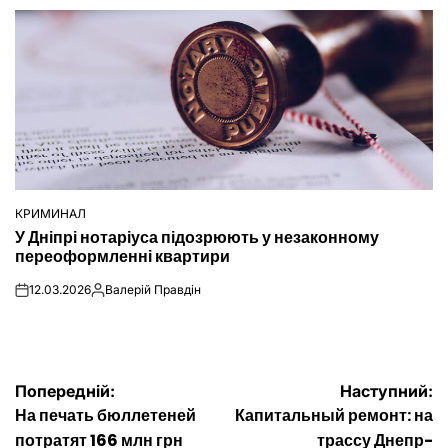
КРИМИНАЛ
ОПУБЛІКУВАТИ
У Дніпрі нотаріуса підозрюють у незаконному
У
переоформленні квартири
12.03.2026
Валерій Правдін
on
Опубліковано
Навігація
Попередній:
Наступний:
На печать бюллетеней
Капитальный ремонт: на
записів
потратят 166 млн грн
трассу Днепр-