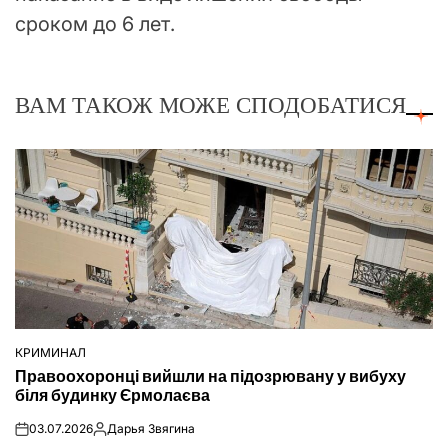
сроком до 6 лет.
ВАМ ТАКОЖ МОЖЕ СПОДОБАТИСЯ
КРИМИНАЛ
ОПУБЛІКУВАТИ
Правоохоронці вийшли на підозрювану у вибуху
У
біля будинку Єрмолаєва
03.07.2026
Дарья Звягина
on
Опубліковано