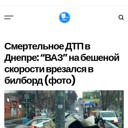
Перейти
до
вмісту
DPChas
Смертельное ДТП в
Днепре: “ВАЗ” на бешеной
скорости врезался в
билборд (фото)