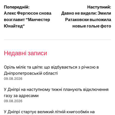
Навігація
Попередній:
Наступний:
Алекс Фергюсон снова
Давно не видели: Эмили
записів
возглавит “Манчестер
Ратаковски выложила
Юнайтед”
новые голые фото
Недавні записи
Оріль міліє та цвіте: що відбувається з річкою в
Дніпропетровській області
09.08.2026
У Дніпрі на наступному тижні планують відключення
газу за адресами
09.08.2026
У Дніпрі стартує великий літній книгообмін на