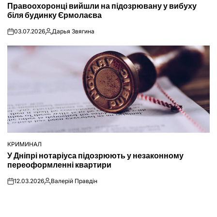
Правоохоронці вийшли на підозрювану у вибуху
У
біля будинку Єрмолаєва
03.07.2026
Дарья Звягина
on
Опубліковано
КРИМИНАЛ
ОПУБЛІКУВАТИ
У Дніпрі нотаріуса підозрюють у незаконному
У
переоформленні квартири
12.03.2026
Валерій Правдін
on
Опубліковано