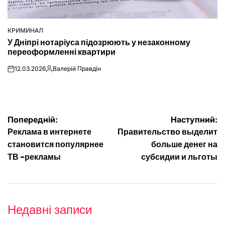
КРИМИНАЛ
ОПУБЛІКУВАТИ
У Дніпрі нотаріуса підозрюють у незаконному
У
переоформленні квартири
12.03.2026
Валерій Правдін
on
Опубліковано
Навігація
Попередній:
Наступний:
Реклама в интернете
Правительство выделит
записів
становится популярнее
больше денег на
ТВ -рекламы
субсидии и льготы
Недавні записи