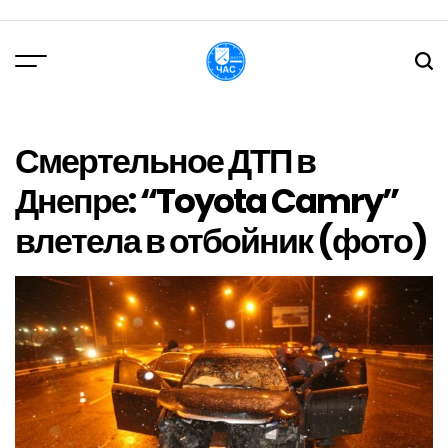
Перейти
до
вмісту
DPChas
Смертельное ДТП в
Днепре: “Toyota Camry”
влетела в отбойник (фото)