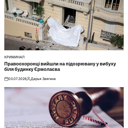
КРИМИНАЛ
ОПУБЛІКУВАТИ
Правоохоронці вийшли на підозрювану у вибуху
У
біля будинку Єрмолаєва
03.07.2026
Дарья Звягина
on
Опубліковано