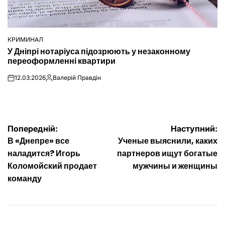
КРИМИНАЛ
ОПУБЛІКУВАТИ
У Дніпрі нотаріуса підозрюють у незаконному
У
переоформленні квартири
12.03.2026
Валерій Правдін
on
Опубліковано
Навігація
Попередній:
Наступний:
В «Днепре» все
Ученые выяснили, каких
записів
наладится? Игорь
партнеров ищут богатые
Коломойский продает
мужчины и женщины
команду