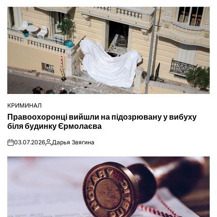
КРИМИНАЛ
ОПУБЛІКУВАТИ
Правоохоронці вийшли на підозрювану у вибуху
У
біля будинку Єрмолаєва
03.07.2026
Дарья Звягина
on
Опубліковано