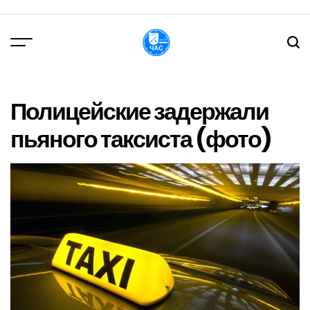
Перейти
до
вмісту
DPChas
Полицейские задержали
пьяного таксиста (фото)