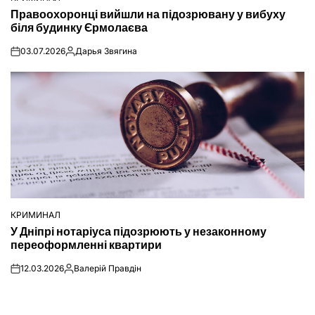
ОПУБЛІКУВАТИ
Правоохоронці вийшли на підозрювану у вибуху
У
біля будинку Єрмолаєва
03.07.2026
Дарья Звягина
on
Опубліковано
КРИМИНАЛ
ОПУБЛІКУВАТИ
У Дніпрі нотаріуса підозрюють у незаконному
У
переоформленні квартири
12.03.2026
Валерій Правдін
on
Опубліковано