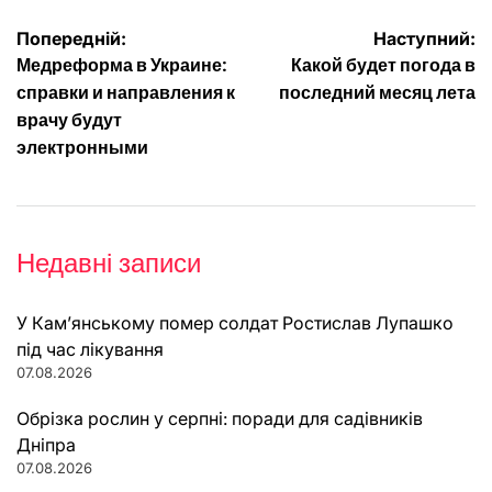
Навігація
Попередній:
Наступний:
Медреформа в Украине:
Какой будет погода в
записів
справки и направления к
последний месяц лета
врачу будут
электронными
Недавні записи
У Кам’янському помер солдат Ростислав Лупашко
під час лікування
07.08.2026
Обрізка рослин у серпні: поради для садівників
Дніпра
07.08.2026