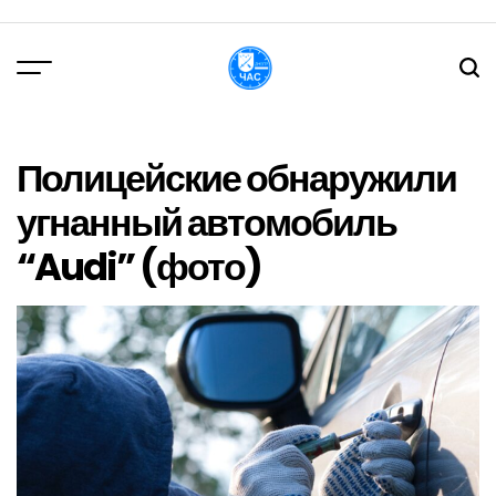
Перейти
до
вмісту
DPChas
Полицейские обнаружили
угнанный автомобиль
“Audi” (фото)