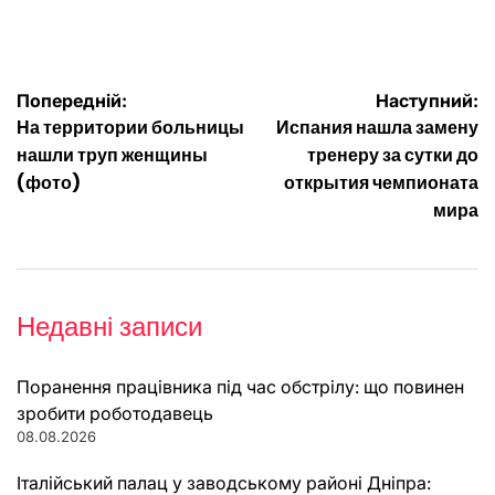
Навігація
Попередній:
Наступний:
На территории больницы
Испания нашла замену
записів
нашли труп женщины
тренеру за сутки до
(фото)
открытия чемпионата
мира
Недавні записи
Поранення працівника під час обстрілу: що повинен
зробити роботодавець
08.08.2026
Італійський палац у заводському районі Дніпра: