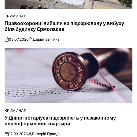
КРИМИНАЛ
ОПУБЛІКУВАТИ
Правоохоронці вийшли на підозрювану у вибуху
У
біля будинку Єрмолаєва
03.07.2026
Дарья Звягина
on
Опубліковано
КРИМИНАЛ
ОПУБЛІКУВАТИ
У Дніпрі нотаріуса підозрюють у незаконному
У
переоформленні квартири
12.03.2026
Валерій Правдін
on
Опубліковано