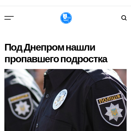
Перейти
до
вмісту
DPChas
Под Днепром нашли
пропавшего подростка