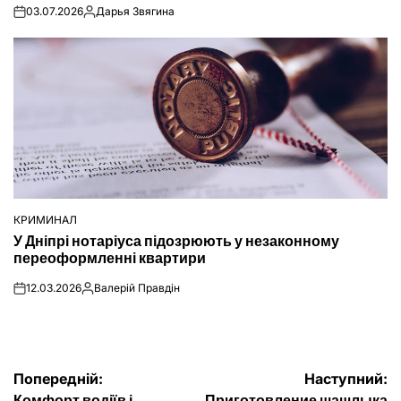
03.07.2026
Дарья Звягина
on
Опубліковано
КРИМИНАЛ
ОПУБЛІКУВАТИ
У Дніпрі нотаріуса підозрюють у незаконному
У
переоформленні квартири
12.03.2026
Валерій Правдін
on
Опубліковано
Навігація
Попередній:
Наступний:
Комфорт водіїв і
Приготовление шашлыка