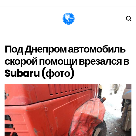
Перейти
до
вмісту
DPChas
Под Днепром автомобиль
скорой помощи врезался в
Subaru (фото)