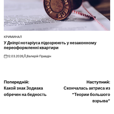
КРИМИНАЛ
ОПУБЛІКУВАТИ
У Дніпрі нотаріуса підозрюють у незаконному
У
переоформленні квартири
12.03.2026
Валерій Правдін
on
Опубліковано
Навігація
Попередній:
Наступний:
Какой знак Зодиака
Скончалась актриса из
записів
обречен на бедность
“Теории большого
взрыва”