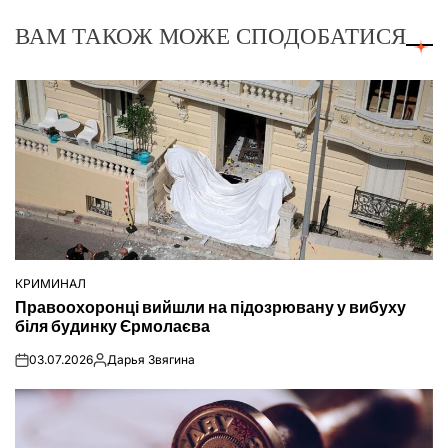
ВАМ ТАКОЖ МОЖЕ СПОДОБАТИСЯ
КРИМИНАЛ
ОПУБЛІКУВАТИ
Правоохоронці вийшли на підозрювану у вибуху
У
біля будинку Єрмолаєва
03.07.2026
Дарья Звягина
on
Опубліковано