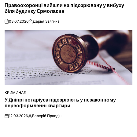
ОПУБЛІКУВАТИ
Правоохоронці вийшли на підозрювану у вибуху
У
біля будинку Єрмолаєва
03.07.2026
Дарья Звягина
on
Опубліковано
КРИМИНАЛ
ОПУБЛІКУВАТИ
У Дніпрі нотаріуса підозрюють у незаконному
У
переоформленні квартири
12.03.2026
Валерій Правдін
on
Опубліковано