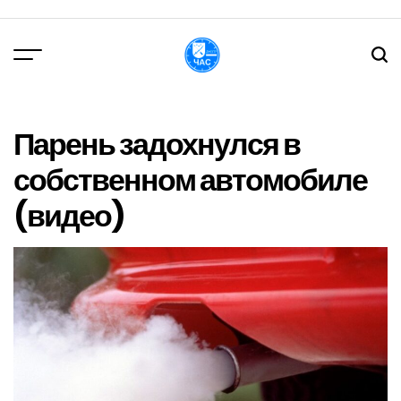
Перейти
до
вмісту
DPChas
Парень задохнулся в
собственном автомобиле
(видео)