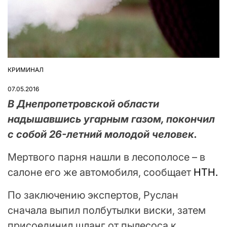
КРИМИНАЛ
ОПУБЛІКУВАТИ
У
07.05.2016
В Днепропетровской области
надышавшись угарным газом, покончил
с собой 26-летний молодой человек.
Мертвого парня нашли в лесополосе – в
салоне его же автомобиля, сообщает
НТН.
По заключению экспертов, Руслан
сначала выпил полбутылки виски, затем
присоединил шланг от пылесоса к