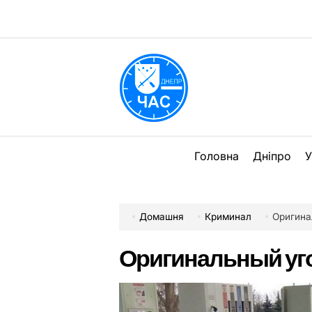
Перейти
до
вмісту
DPChas
Головна
Дніпро
У
Домашня
Криминал
Оригина
Оригинальный уг