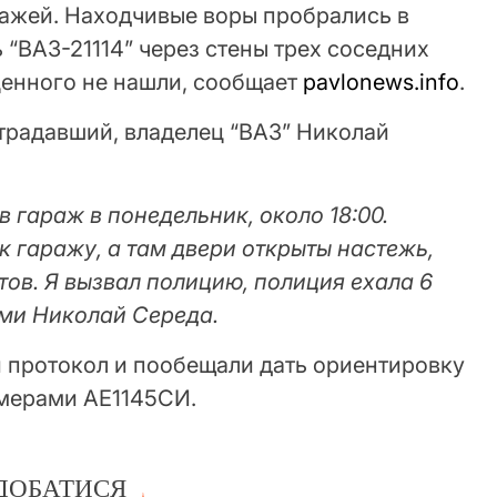
ражей. Находчивые воры пробрались в
 “ВАЗ-21114” через стены трех соседних
ценного не нашли, сообщает
pavlonews.info
.
традавший, владелец “ВАЗ” Николай
в гараж в понедельник, около 18:00.
к гаражу, а там двери открыты настежь,
ов. Я вызвал полицию, полиция ехала 6
ами Николай Середа.
 протокол и пообещали дать ориентировку
омерами АЕ1145СИ.
ДОБАТИСЯ