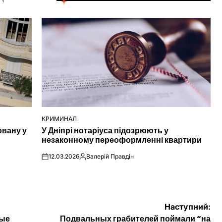
КРИМИНАЛ
ОПУБЛІКУВАТИ
ювану у
У Дніпрі нотаріуса підозрюють у
У
незаконному переоформленні квартири
12.03.2026
Валерій Правдін
on
Опубліковано
Наступний:
рые
Подвальных грабителей поймали “на