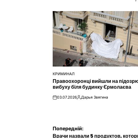
КРИМИНАЛ
ОПУБЛІКУВАТИ
Правоохоронці вийшли на підозр
У
вибуху біля будинку Єрмолаєва
03.07.2026
Дарья Звягина
on
Опубліковано
Навігація
Попередній:
Врачи назвали 5 продуктов, кото