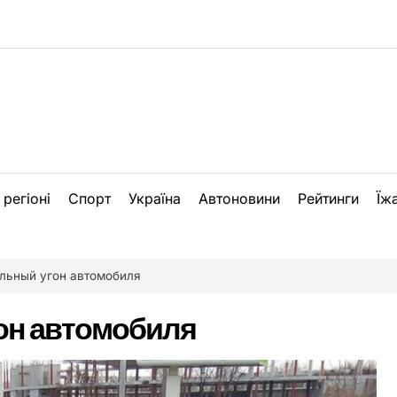
 регіоні
Спорт
Україна
Автоновини
Рейтинги
Їж
льный угон автомобиля
он автомобиля