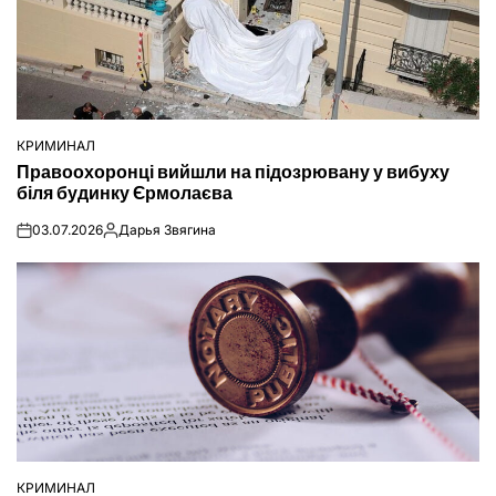
КРИМИНАЛ
ОПУБЛІКУВАТИ
Правоохоронці вийшли на підозрювану у вибуху
У
біля будинку Єрмолаєва
03.07.2026
Дарья Звягина
on
Опубліковано
КРИМИНАЛ