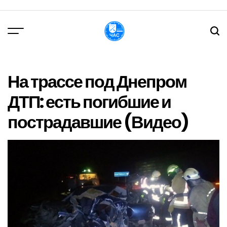
Перейти
до
вмісту
DPChas
На трассе под Днепром
ДТП: есть погибшие и
пострадавшие (Видео)