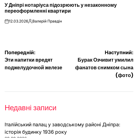
ОПУБЛІКУВАТИ
У Дніпрі нотаріуса підозрюють у незаконному
У
переоформленні квартири
12.03.2026
Валерій Правдін
on
Опубліковано
Навігація
Попередній:
Наступний:
Эти напитки вредят
Бурак Озчивит умилил
записів
поджелудочной железе
фанатов снимком сына
(фото)
Недавні записи
Італійський палац у заводському районі Дніпра:
історія будинку 1936 року