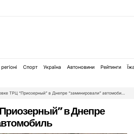
 регіоні
Спорт
Україна
Автоновини
Рейтинги
Їж
овке ТРЦ “Приозерный” в Днепре “заминировали” автомобиль
“Приозерный” в Днепре
автомобиль