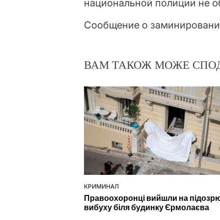
национальной полиции не о
Сообщение о заминировании
ВАМ ТАКОЖ МОЖЕ СПО
КРИМИНАЛ
ОПУБЛІКУВАТИ
Правоохоронці вийшли на підозр
У
вибуху біля будинку Єрмолаєва