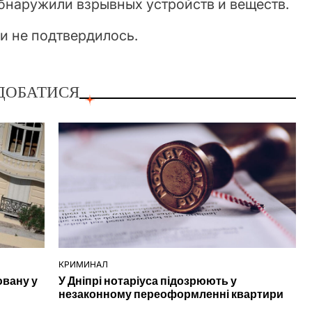
бнаружили взрывных устройств и веществ.
 не подтвердилось.
ДОБАТИСЯ
КРИМИНАЛ
ОПУБЛІКУВАТИ
ювану у
У Дніпрі нотаріуса підозрюють у
У
незаконному переоформленні квартири