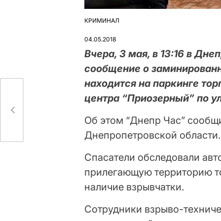
КРИМИНАЛ
ОПУБЛІКУВАТИ
У
04.05.2018
Вчера, 3 мая, в 13:16 в Дн
сообщение о заминированн
находится на паркинге тор
центра “Приозерный” по у
coin
Об этом “Днепр Час” сообщ
Днепропетровской области.
Спасатели обследовали авт
прилегающую территорию то
наличие взрывчатки.
Сотрудники взрыво-техниче