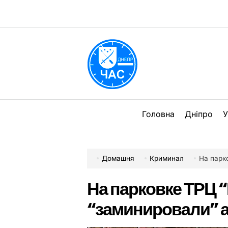
Перейти
до
вмісту
DPChas
Головна
Дніпро
У
Домашня
Криминал
На парк
На парковке ТРЦ 
“заминировали” 