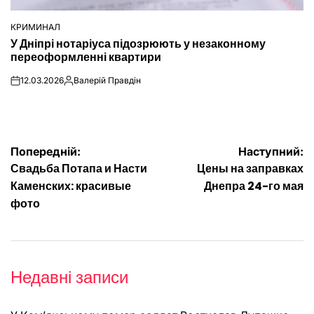
КРИМИНАЛ
ОПУБЛІКУВАТИ
У Дніпрі нотаріуса підозрюють у незаконному
У
переоформленні квартири
12.03.2026
Валерій Правдін
on
Опубліковано
Навігація
Попередній:
Наступний:
Свадьба Потапа и Насти
Цены на заправках
записів
Каменских: красивые
Днепра 24-го мая
фото
Недавні записи