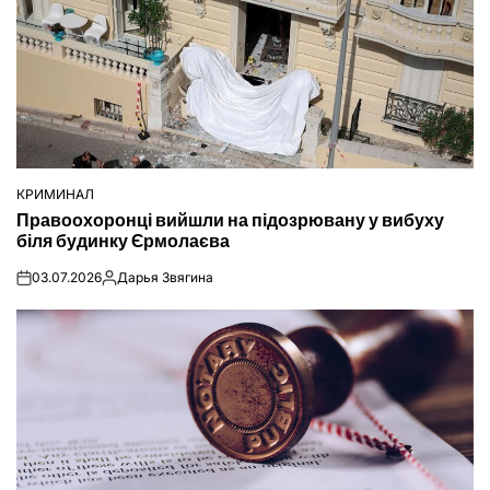
КРИМИНАЛ
ОПУБЛІКУВАТИ
Правоохоронці вийшли на підозрювану у вибуху
У
біля будинку Єрмолаєва
03.07.2026
Дарья Звягина
on
Опубліковано