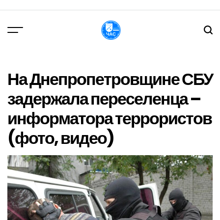
Перейти
до
вмісту
DPChas
На Днепропетровщине СБУ
задержала переселенца –
информатора террористов
(фото, видео)