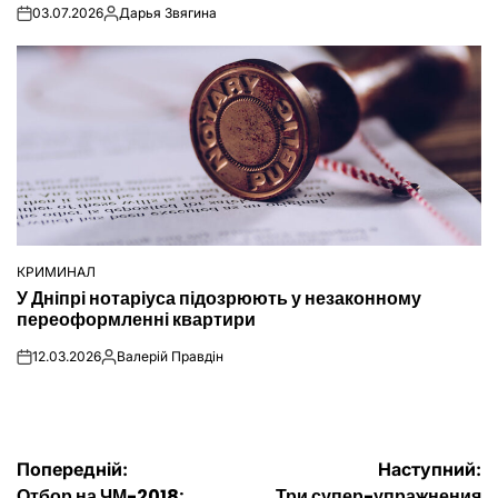
03.07.2026
Дарья Звягина
on
Опубліковано
КРИМИНАЛ
ОПУБЛІКУВАТИ
У Дніпрі нотаріуса підозрюють у незаконному
У
переоформленні квартири
12.03.2026
Валерій Правдін
on
Опубліковано
Навігація
Попередній:
Наступний:
Отбор на ЧМ-2018:
Три супер-упражнения