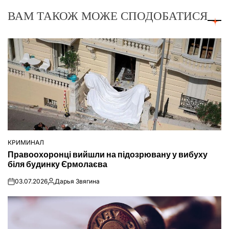
ВАМ ТАКОЖ МОЖЕ СПОДОБАТИСЯ
КРИМИНАЛ
ОПУБЛІКУВАТИ
Правоохоронці вийшли на підозрювану у вибуху
У
біля будинку Єрмолаєва
03.07.2026
Дарья Звягина
on
Опубліковано