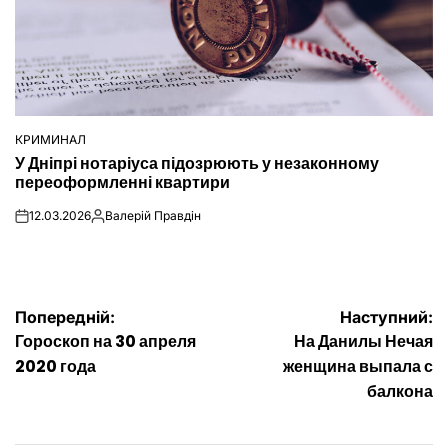
КРИМИНАЛ
ОПУБЛІКУВАТИ
У Дніпрі нотаріуса підозрюють у незаконному
У
переоформленні квартири
12.03.2026
Валерій Правдін
on
Опубліковано
Навігація
Попередній:
Наступний:
Гороскоп на 30 апреля
На Данилы Нечая
записів
2020 года
женщина выпала с
балкона