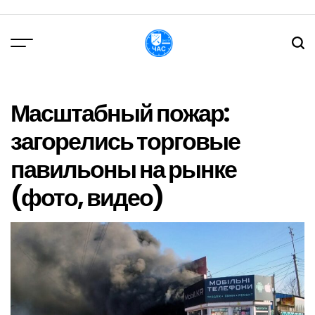
Перейти
до
вмісту
DPChas
Масштабный пожар:
загорелись торговые
павильоны на рынке
(фото, видео)