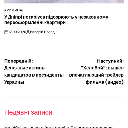
КРИМИНАЛ
ОПУБЛІКУВАТИ
У Дніпрі нотаріуса підозрюють у незаконному
У
переоформленні квартири
12.03.2026
Валерій Правдін
on
Опубліковано
Навігація
Попередній:
Наступний:
Денежные активы
“Хеллбой”: вышел
записів
кандидатов в президенты
впечатляющий трейлер
Украины
фильма (видео)
Недавні записи
На війні загинув військовий з Дніпропетровщини –