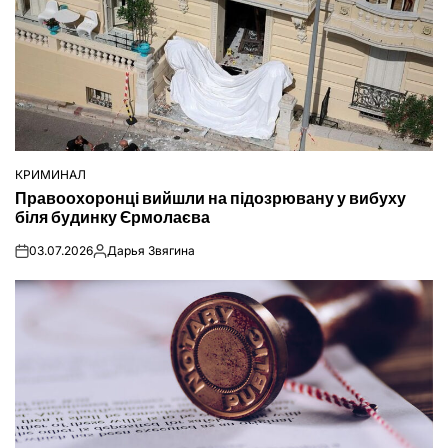
КРИМИНАЛ
ОПУБЛІКУВАТИ
Правоохоронці вийшли на підозрювану у вибуху
У
біля будинку Єрмолаєва
03.07.2026
Дарья Звягина
on
Опубліковано