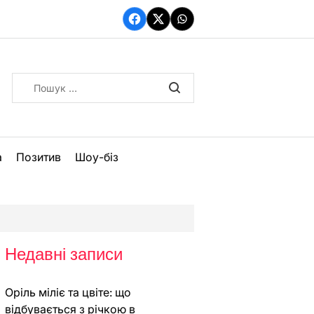
Facebook
Twitter
WhatsApp
Пошук:
а
Позитив
Шоу-біз
Недавні записи
Оріль міліє та цвіте: що
відбувається з річкою в