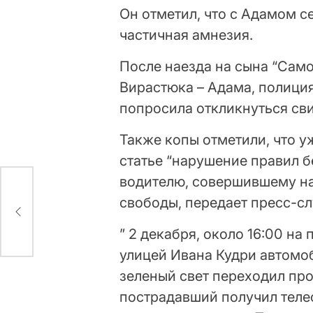
Он отметил, что с Адамом с
частичная амнезия.
После наезда на сына “Само
Вирастюка – Адама, полици
попросила откликнуться св
Также копы отметили, что у
статье “нарушение правил 
водителю, совершившему нае
ряд
свободы, передает пресс-сл
” 2 декабря, около 16:00 на
улицей Ивана Кудри автомоб
зеленый свет переходил про
пострадавший получил теле