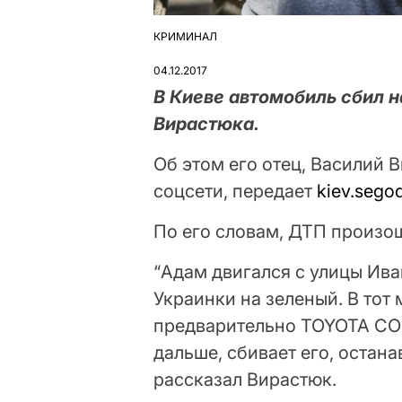
КРИМИНАЛ
ОПУБЛІКУВАТИ
У
04.12.2017
В Киеве автомобиль сбил 
Вирастюка.
Об этом его отец, Василий 
соцсети, передает
kiev.sego
По его словам, ДТП произош
“Адам двигался с улицы Ива
Украинки на зеленый. В тот
предварительно TOYOTA COR
дальше, сбивает его, остана
рассказал Вирастюк.