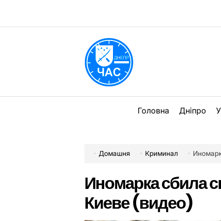
Перейти
до
вмісту
DPChas
Головна
Дніпро
У
Домашня
Криминал
Иномарк
Иномарка сбила с
Киеве (видео)