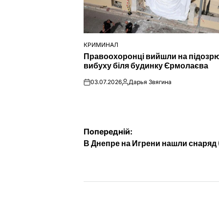
КРИМИНАЛ
ОПУБЛІКУВАТИ
Правоохоронці вийшли на підозр
У
вибуху біля будинку Єрмолаєва
03.07.2026
Дарья Звягина
on
Опубліковано
Навігація
Попередній:
В Днепре на Игрени нашли снаряд
записів