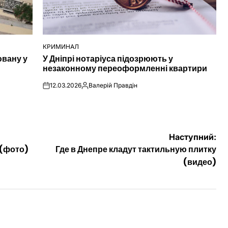
КРИМИНАЛ
ОПУБЛІКУВАТИ
ювану у
У Дніпрі нотаріуса підозрюють у
У
незаконному переоформленні квартири
12.03.2026
Валерій Правдін
on
Опубліковано
Наступний:
 (фото)
Где в Днепре кладут тактильную плитку
(видео)