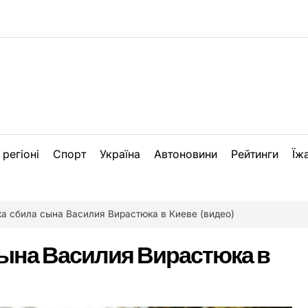
 регіоні
Спорт
Україна
Автоновини
Рейтинги
Їж
а сбила сына Василия Вирастюка в Киеве (видео)
ына Василия Вирастюка в