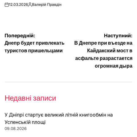
12.03.2026
Валерій Правдін
on
Опубліковано
Навігація
Попередній:
Наступний:
Днепр будет привлекать
В Днепре при въезде на
записів
туристов пришельцами
Кайдакский мост в
асфальте разрастается
огромная дыра
Недавні записи
У Дніпрі стартує великий літній книгообмін на
Успенській площі
09.08.2026