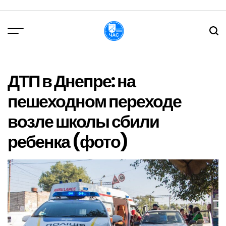
Перейти
до
вмісту
DPChas
ДТП в Днепре: на
пешеходном переходе
возле школы сбили
ребенка (фото)