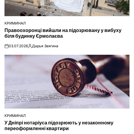
КРИМИНАЛ
ОПУБЛІКУВАТИ
Правоохоронці вийшли на підозрювану у вибуху
У
біля будинку Єрмолаєва
03.07.2026
Дарья Звягина
on
Опубліковано
КРИМИНАЛ
ОПУБЛІКУВАТИ
У Дніпрі нотаріуса підозрюють у незаконному
У
переоформленні квартири