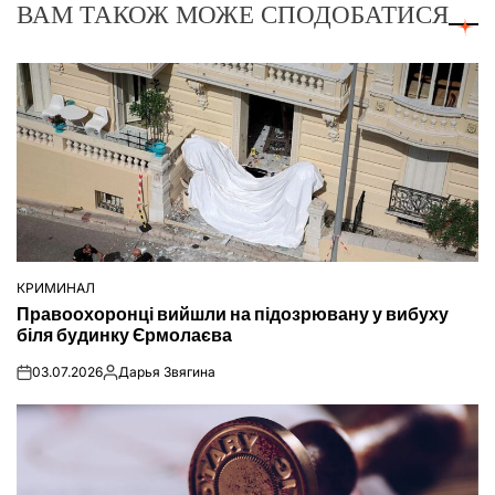
ВАМ ТАКОЖ МОЖЕ СПОДОБАТИСЯ
КРИМИНАЛ
ОПУБЛІКУВАТИ
Правоохоронці вийшли на підозрювану у вибуху
У
біля будинку Єрмолаєва
03.07.2026
Дарья Звягина
on
Опубліковано