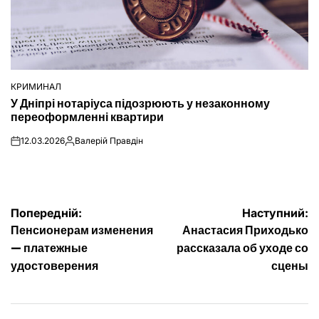
КРИМИНАЛ
ОПУБЛІКУВАТИ
У Дніпрі нотаріуса підозрюють у незаконному
У
переоформленні квартири
12.03.2026
Валерій Правдін
on
Опубліковано
Навігація
Попередній:
Наступний:
Пенсионерам изменения
Анастасия Приходько
записів
— платежные
рассказала об уходе со
удостоверения
сцены