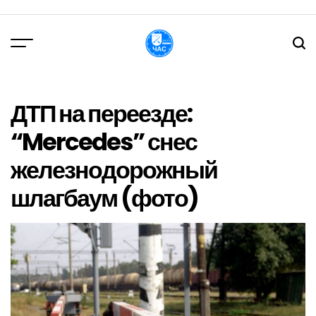
Перейти
до
вмісту
DPChas
ДТП на переезде:
“Mercedes” снес
железнодорожный
шлагбаум (фото)