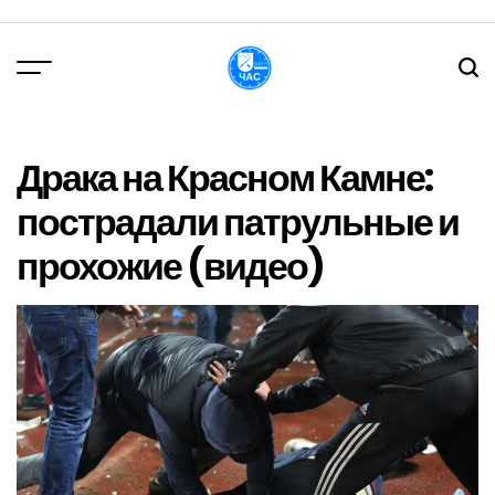
Перейти
до
вмісту
DPChas
Драка на Красном Камне:
пострадали патрульные и
прохожие (видео)