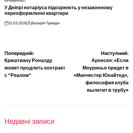
КРИМИНАЛ
ОПУБЛІКУВАТИ
У Дніпрі нотаріуса підозрюють у незаконному
У
переоформленні квартири
12.03.2026
Валерій Правдін
on
Опубліковано
Навігація
Попередній:
Наступний:
Криштиану Роналду
Арнесен: «Если
записів
может продлить контракт
Моуриньо придет в
с “Реалом”
«Манчестер Юнайтед»,
философия клуба
вылетит в трубу»
Недавні записи