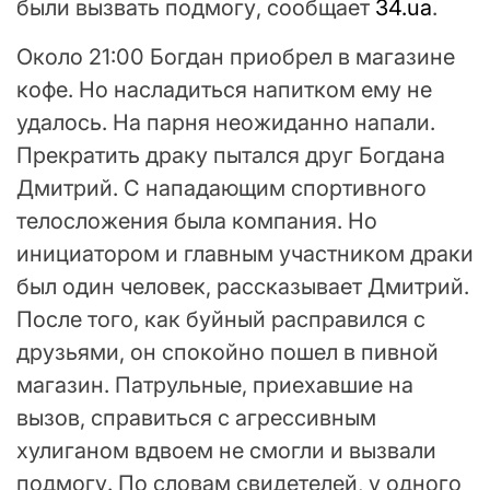
были вызвать подмогу, сообщает
34.ua
.
Около 21:00 Богдан приобрел в магазине
кофе. Но насладиться напитком ему не
удалось. На парня неожиданно напали.
Прекратить драку пытался друг Богдана
Дмитрий. С нападающим спортивного
телосложения была компания. Но
инициатором и главным участником драки
был один человек, рассказывает Дмитрий.
После того, как буйный расправился с
друзьями, он спокойно пошел в пивной
магазин. Патрульные, приехавшие на
вызов, справиться с агрессивным
хулиганом вдвоем не смогли и вызвали
подмогу. По словам свидетелей, у одного