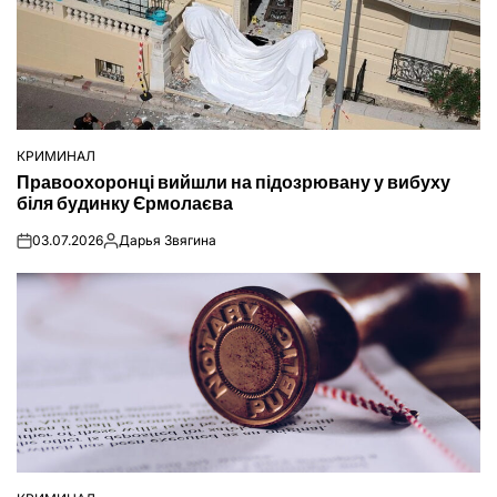
КРИМИНАЛ
ОПУБЛІКУВАТИ
Правоохоронці вийшли на підозрювану у вибуху
У
біля будинку Єрмолаєва
03.07.2026
Дарья Звягина
on
Опубліковано