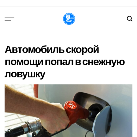
Перейти
до
вмісту
DPChas
Автомобиль скорой
помощи попал в снежную
ловушку