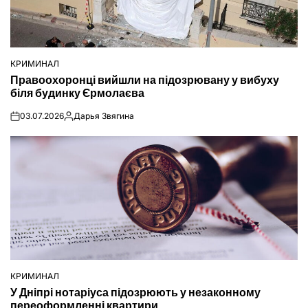
КРИМИНАЛ
ОПУБЛІКУВАТИ
Правоохоронці вийшли на підозрювану у вибуху
У
біля будинку Єрмолаєва
03.07.2026
Дарья Звягина
on
Опубліковано
КРИМИНАЛ
ОПУБЛІКУВАТИ
У Дніпрі нотаріуса підозрюють у незаконному
У
переоформленні квартири