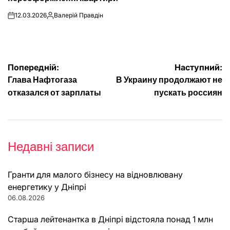
12.03.2026
Валерій Правдін
on
Опубліковано
Навігація
Попередній:
Наступний:
Глава Нафтогаза
В Украину продолжают не
записів
отказался от зарплаты
пускать россиян
Недавні записи
Гранти для малого бізнесу на відновлювану
енергетику у Дніпрі
06.08.2026
Старша лейтенантка в Дніпрі відстояла понад 1 млн