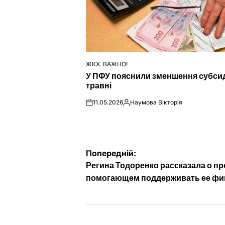
ЖКХ. ВАЖНО!
ОПУБЛІКУВАТИ
У ПФУ пояснили зменшення субсид
У
травні
11.05.2026
Наумова Вікторія
on
Опубліковано
Навігація
Попередній:
Регина Тодоренко рассказала о пр
записів
помогающем поддерживать ее фи