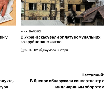
ЖКХ. ВАЖНО!
ОПУБЛІКУВАТИ
ій у
В Україні скасували оплату комунальних
У
за зруйноване житло
15.04.2026
Наумова Вікторія
on
Опубліковано
Наступний:
одукте,
В Днепре обнаружили конвертцентр с
гуру
миллиардным оборотом