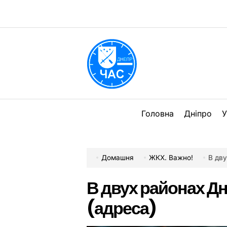
Перейти
до
вмісту
DPChas
Головна
Дніпро
У
Домашня
ЖКХ. Важно!
В дву
В двух районах Дн
(адреса)