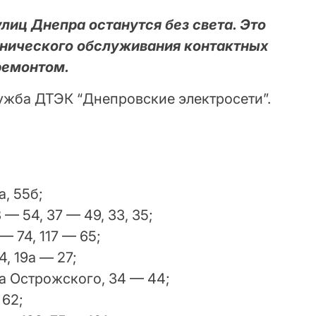
лиц Днепра останутся без света. Это
хнического обслуживания контактных
ремонтом.
ужба ДТЭК “Днепровские электросети”.
а, 55б;
 — 54, 37 — 49, 33, 35;
— 74, 117 — 65;
4, 19а — 27;
на Острожского, 34 — 44;
 62;