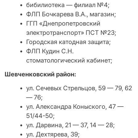
бибилиотека — филиал №4;
ФЛП Бочкарева В.А., магазин;
ГГП «Днепропетровский
электротранспорт» ПСТ №23;
Городская катодная защита;
ФЛП Кудин С.Н.
стоматологический кабинет;
Шевченковский район:
ул. Сечевых Стрельцов, 59 — 79, 62
— 76;
ул. Александра Коныского, 47 —
51/44-50;
ул. Дарвина, 21 — 37, 14 — 28;
ул. Дехтярева, 39;