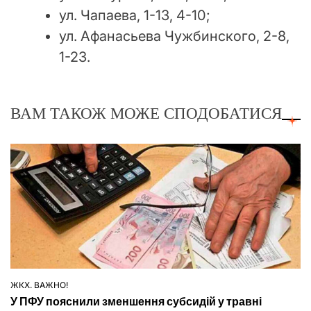
ул. Чапаева, 1-13, 4-10;
ул. Афанасьева Чужбинского, 2-8,
1-23.
ВАМ ТАКОЖ МОЖЕ СПОДОБАТИСЯ
ЖКХ. ВАЖНО!
ОПУБЛІКУВАТИ
У ПФУ пояснили зменшення субсидій у травні
У