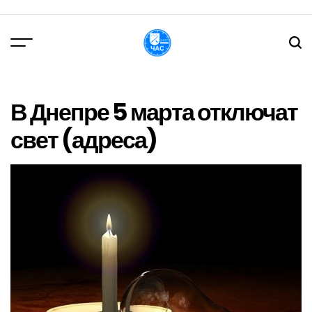
Перейти
до
вмісту
DPChas
В Днепре 5 марта отключат
свет (адреса)