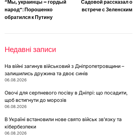
“Мы, украинцы – гордый
Садовой рассказал о
записів
народ”: Порошенко
встрече с Зеленским
обратился к Путину
Недавні записи
На війні загинув військовий з Дніпропетровщини –
залишились дружина та двоє синів
06.08.2026
Овочі для серпневого посіву в Дніпрі: що посадити,
щоб встигнути до морозів
06.08.2026
В Україні встановили нове свято військ зв’язку та
кібербезпеки
06.08.2026