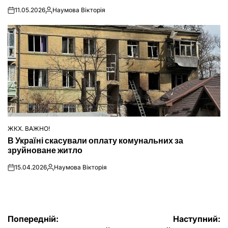
11.05.2026
Наумова Вікторія
on
Опубліковано
ЖКХ. ВАЖНО!
ОПУБЛІКУВАТИ
В Україні скасували оплату комунальних за
У
зруйноване житло
15.04.2026
Наумова Вікторія
on
Опубліковано
Навігація
Попередній:
Наступний: