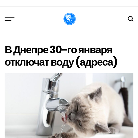
Перейти
до
вмісту
DPChas
В Днепре 30-го января
отключат воду (адреса)