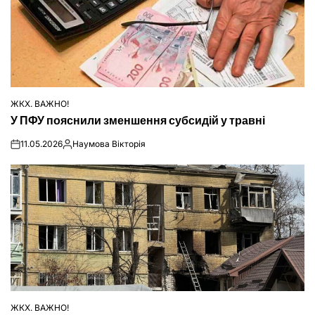
ЖКХ. ВАЖНО!
ОПУБЛІКУВАТИ
У ПФУ пояснили зменшення субсидій у травні
У
11.05.2026
Наумова Вікторія
on
Опубліковано
ЖКХ. ВАЖНО!
ОПУБЛІКУВАТИ