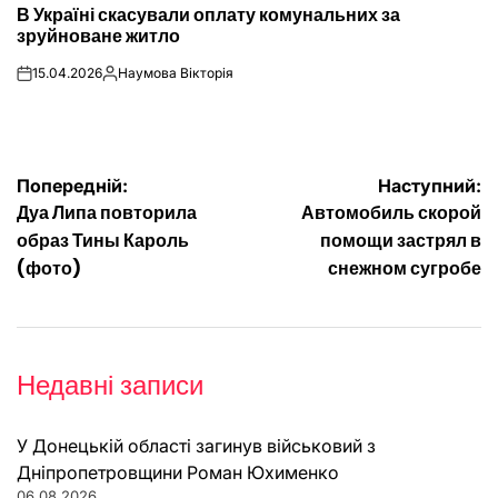
В Україні скасували оплату комунальних за
У
зруйноване житло
15.04.2026
Наумова Вікторія
on
Опубліковано
Навігація
Попередній:
Наступний:
Дуа Липа повторила
Автомобиль скорой
записів
образ Тины Кароль
помощи застрял в
(фото)
снежном сугробе
Недавні записи
У Донецькій області загинув військовий з
Дніпропетровщини Роман Юхименко
06.08.2026