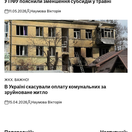
У ПФУ пояснили зменшення субсидій у травні
У
11.05.2026
Наумова Вікторія
on
Опубліковано
ЖКХ. ВАЖНО!
ОПУБЛІКУВАТИ
В Україні скасували оплату комунальних за
У
зруйноване житло
15.04.2026
Наумова Вікторія
on
Опубліковано
Попередній:
Наступний: