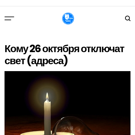
Перейти
до
вмісту
DPChas
Кому 26 октября отключат
свет (адреса)