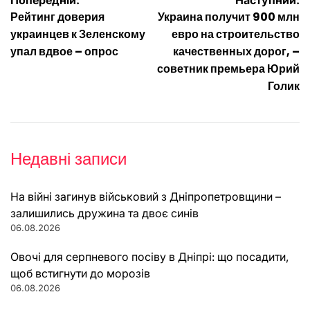
Навігація
Рейтинг доверия
Украина получит 900 млн
записів
украинцев к Зеленскому
евро на строительство
упал вдвое – опрос
качественных дорог, –
советник премьера Юрий
Голик
Недавні записи
На війні загинув військовий з Дніпропетровщини –
залишились дружина та двоє синів
06.08.2026
Овочі для серпневого посіву в Дніпрі: що посадити,
щоб встигнути до морозів
06.08.2026