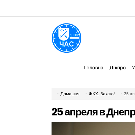
Перейти
до
вмісту
DPChas
Головна
Дніпро
У
Домашня
ЖКХ. Важно!
25 а
25 апреля в Днеп