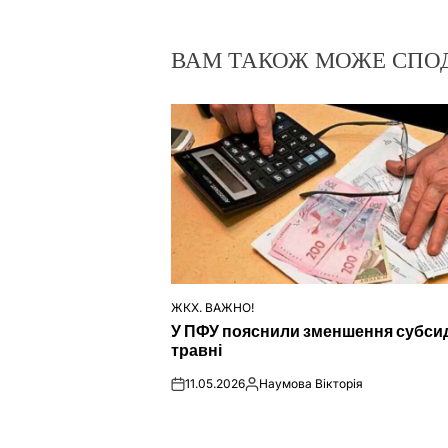
ВАМ ТАКОЖ МОЖЕ СПО
ЖКХ. ВАЖНО!
ОПУБЛІКУВАТИ
У ПФУ пояснили зменшення субсид
У
травні
11.05.2026
Наумова Вікторія
on
Опубліковано