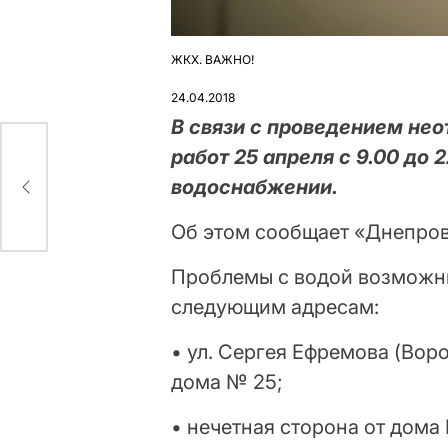
ЖКХ. ВАЖНО!
ОПУБЛІКУВАТИ
У
24.04.2018
В связи с проведением не
работ 25 апреля с 9.00 до 
водоснабжении.
цене
Об этом сообщает «Днепро
Проблемы с водой возможны
следующим адресам:
• ул. Сергея Ефремова (Вор
дома № 25;
• нечетная сторона от дома