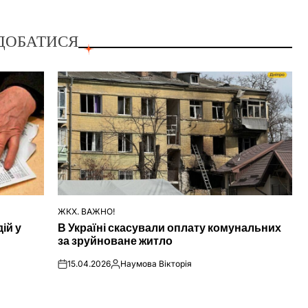
ДОБАТИСЯ
ЖКХ. ВАЖНО!
ОПУБЛІКУВАТИ
ій у
В Україні скасували оплату комунальних
У
за зруйноване житло
15.04.2026
Наумова Вікторія
on
Опубліковано