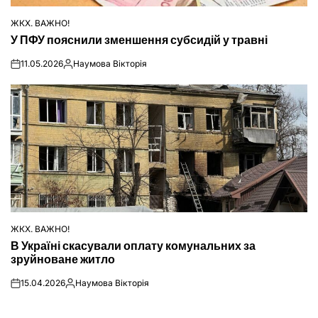
ЖКХ. ВАЖНО!
ОПУБЛІКУВАТИ
У ПФУ пояснили зменшення субсидій у травні
У
11.05.2026
Наумова Вікторія
on
Опубліковано
ЖКХ. ВАЖНО!
ОПУБЛІКУВАТИ
В Україні скасували оплату комунальних за
У
зруйноване житло
15.04.2026
Наумова Вікторія
on
Опубліковано