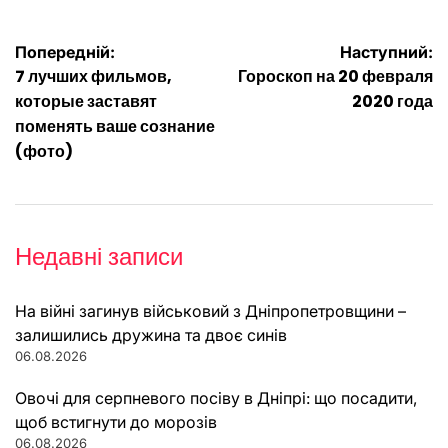
Навігація
Попередній:
Наступний:
7 лучших фильмов,
Гороскоп на 20 февраля
записів
которые заставят
2020 года
поменять ваше сознание
(фото)
Недавні записи
На війні загинув військовий з Дніпропетровщини –
залишились дружина та двоє синів
06.08.2026
Овочі для серпневого посіву в Дніпрі: що посадити,
щоб встигнути до морозів
06.08.2026