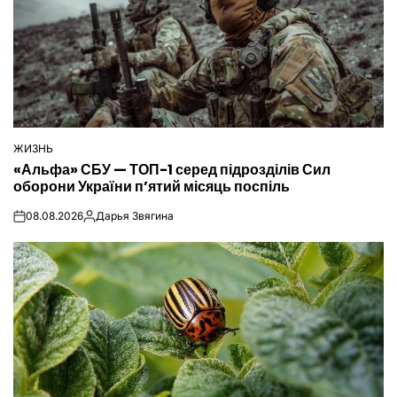
ЖИЗНЬ
ОПУБЛІКУВАТИ
«Альфа» СБУ — ТОП-1 серед підрозділів Сил
У
оборони України п’ятий місяць поспіль
08.08.2026
Дарья Звягина
on
Опубліковано