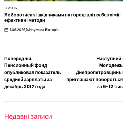
ЖИЗНЬ
ОПУБЛІКУВАТИ
Як боротися зі шкідниками на городі влітку без хімії:
У
ефективні методи
11.06.2026
Наумова Вікторія
on
Опубліковано
Навігація
Попередній:
Наступний:
Пенсионный фонд
Молодежь
записів
опубликовал показатель
Днепропетровщины
средней зарплаты за
приглашают побороться
декабрь 2017 года
за 6-12 тыс
Недавні записи