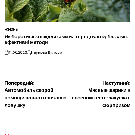
ЖИЗНЬ
ОПУБЛІКУВАТИ
Як боротися зі шкідниками на городі влітку без хімії:
У
ефективні методи
11.06.2026
Наумова Вікторія
on
Опубліковано
Навігація
Попередній:
Наступний:
Автомобиль скорой
Мясные шарики в
записів
помощи попал в снежную
слоеном тесте: закуска с
ловушку
сюрпризом