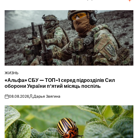
ЖИЗНЬ
ОПУБЛІКУВАТИ
«Альфа» СБУ — ТОП-1 серед підрозділів Сил
У
оборони України п’ятий місяць поспіль
08.08.2026
Дарья Звягина
on
Опубліковано