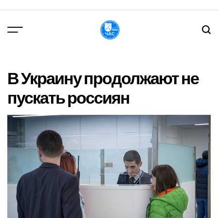
Перейти
до
вмісту
DPChas
В Украину продолжают не
пускать россиян