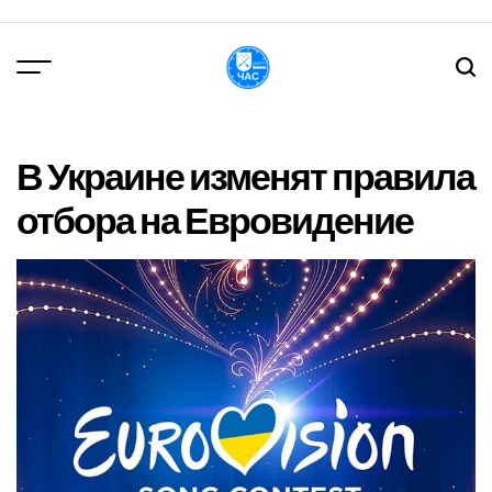
Перейти
до
вмісту
DPChas
В Украине изменят правила
отбора на Евровидение