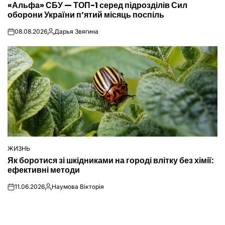
«Альфа» СБУ — ТОП-1 серед підрозділів Сил
У
оборони України п’ятий місяць поспіль
08.08.2026
Дарья Звягина
on
Опубліковано
ЖИЗНЬ
ОПУБЛІКУВАТИ
Як боротися зі шкідниками на городі влітку без хімії:
У
ефективні методи
11.06.2026
Наумова Вікторія
on
Опубліковано