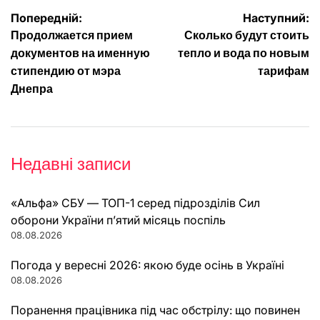
Навігація
Попередній:
Наступний:
Продолжается прием
Сколько будут стоить
записів
документов на именную
тепло и вода по новым
стипендию от мэра
тарифам
Днепра
Недавні записи
«Альфа» СБУ — ТОП-1 серед підрозділів Сил
оборони України п’ятий місяць поспіль
08.08.2026
Погода у вересні 2026: якою буде осінь в Україні
08.08.2026
Поранення працівника під час обстрілу: що повинен