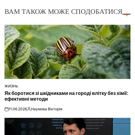
ВАМ ТАКОЖ МОЖЕ СПОДОБАТИСЯ
ЖИЗНЬ
ОПУБЛІКУВАТИ
Як боротися зі шкідниками на городі влітку без хімії:
У
ефективні методи
11.06.2026
Наумова Вікторія
on
Опубліковано