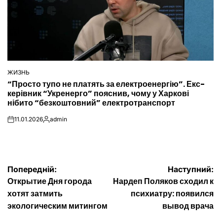
ЖИЗНЬ
ОПУБЛІКУВАТИ
“Просто тупо не платять за електроенергію”. Екс-
У
керівник “Укренерго” пояснив, чому у Харкові
нібито “безкоштовний” електротранспорт
11.01.2026
admin
on
Опубліковано
Навігація
Попередній:
Наступний:
Открытие Дня города
Нардеп Поляков сходил к
записів
хотят затмить
психиатру: появился
экологическим митингом
вывод врача