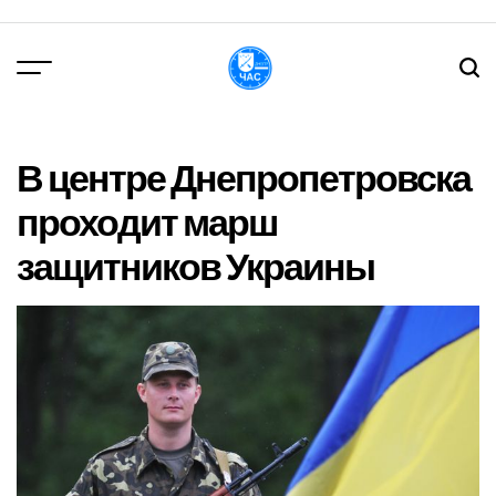
Перейти
до
вмісту
DPChas
В центре Днепропетровска
проходит марш
защитников Украины