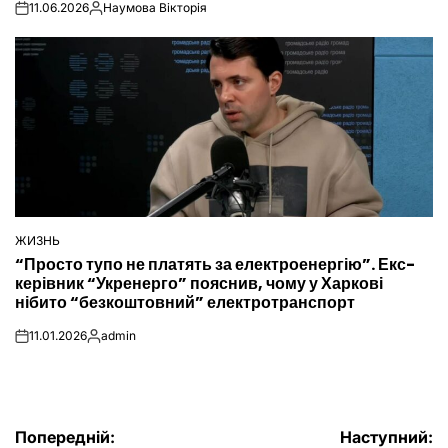
11.06.2026
Наумова Вікторія
on
Опубліковано
ЖИЗНЬ
ОПУБЛІКУВАТИ
“Просто тупо не платять за електроенергію”. Екс-
У
керівник “Укренерго” пояснив, чому у Харкові
нібито “безкоштовний” електротранспорт
11.01.2026
admin
on
Опубліковано
Навігація
Попередній:
Наступний: