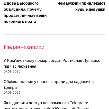
Вдова Высоцкого
Чем мужчин привлекают
записів
объяснила, почему
худые девушки
продает личные вещи
покойного поэта
Недавні записи
У Кам’янському помер солдат Ростислав Лупашко
під час лікування
07.08.2026
Обрізка рослин у серпні: поради для садівників
Дніпра
07.08.2026
Як відновити доступ до зламаного Telegram:
покрокова інструкція від Кіберполіції Дніпра