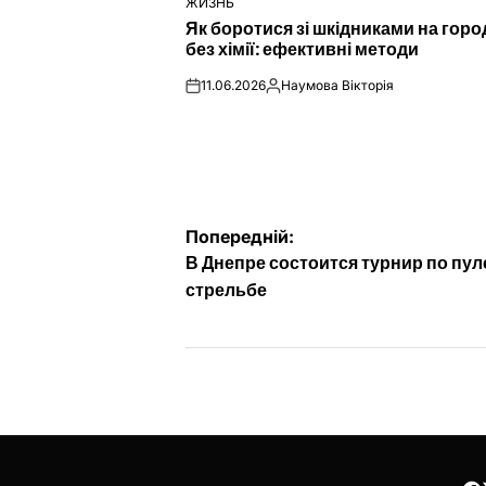
ЖИЗНЬ
ОПУБЛІКУВАТИ
Як боротися зі шкідниками на город
У
без хімії: ефективні методи
11.06.2026
Наумова Вікторія
on
Опубліковано
Навігація
Попередній:
В Днепре состоится турнир по пу
записів
стрельбе