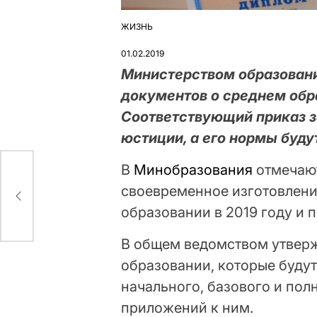
ЖИЗНЬ
ОПУБЛІКУВАТИ
У
01.02.2019
Министерством образован
документов о среднем обр
Соответствующий приказ з
юстиции, а его нормы будут
В
Минобразования
отмечают
своевременное изготовлен
образовании в 2019 году и 
В общем ведомством утверж
образовании, которые буду
начального, базового и пол
приложений к ним.