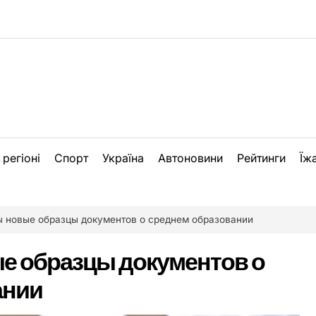
 регіоні
Спорт
Україна
Автоновини
Рейтинги
Їж
 новые образцы документов о среднем образовании
е образцы документов о
ании