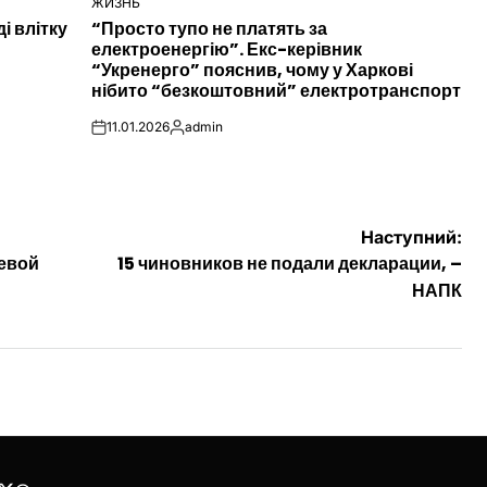
ЖИЗНЬ
ОПУБЛІКУВАТИ
і влітку
“Просто тупо не платять за
У
електроенергію”. Екс-керівник
“Укренерго” пояснив, чому у Харкові
нібито “безкоштовний” електротранспорт
11.01.2026
admin
on
Опубліковано
Наступний:
левой
15 чиновников не подали декларации, –
НАПК