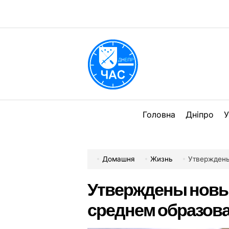
Перейти
до
вмісту
DPChas
Головна
Дніпро
У
Домашня
Жизнь
Утверждены
Утверждены новы
среднем образов