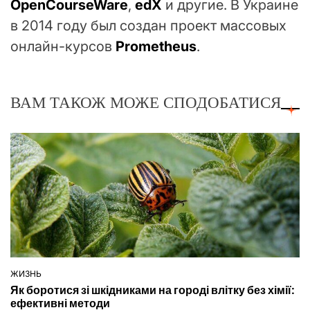
OpenCourseWare
,
edX
и другие. В Украине
в 2014 году был создан проект массовых
онлайн-курсов
Prometheus
.
ВАМ ТАКОЖ МОЖЕ СПОДОБАТИСЯ
ЖИЗНЬ
ОПУБЛІКУВАТИ
Як боротися зі шкідниками на городі влітку без хімії:
У
ефективні методи