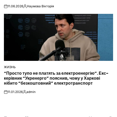
11.06.2026
Наумова Вікторія
on
Опубліковано
ЖИЗНЬ
ОПУБЛІКУВАТИ
“Просто тупо не платять за електроенергію”. Екс-
У
керівник “Укренерго” пояснив, чому у Харкові
нібито “безкоштовний” електротранспорт
11.01.2026
admin
on
Опубліковано