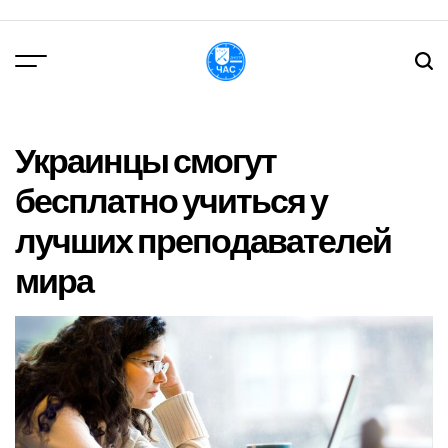
Перейти
до
вмісту
DPChas
Украинцы смогут
бесплатно учиться у
лучших преподавателей
мира