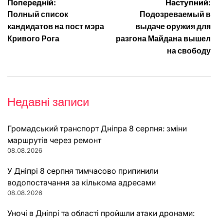
Навігація
Попередній:
Наступний:
Полный список
Подозреваемый в
записів
кандидатов на пост мэра
выдаче оружия для
Кривого Рога
разгона Майдана вышел
на свободу
Недавні записи
Громадський транспорт Дніпра 8 серпня: зміни
маршрутів через ремонт
08.08.2026
У Дніпрі 8 серпня тимчасово припинили
водопостачання за кількома адресами
08.08.2026
Уночі в Дніпрі та області пройшли атаки дронами: