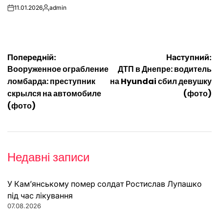
11.01.2026
admin
on
Опубліковано
Навігація
Попередній:
Наступний:
Вооруженное ограбление
ДТП в Днепре: водитель
записів
ломбарда: преступник
на Hyundai сбил девушку
скрылся на автомобиле
(фото)
(фото)
Недавні записи
У Кам’янському помер солдат Ростислав Лупашко
під час лікування
07.08.2026