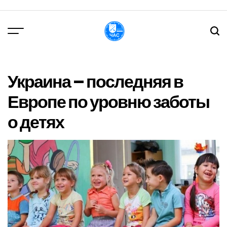
Перейти
до
вмісту
DPChas
Украина – последняя в
Европе по уровню заботы
о детях