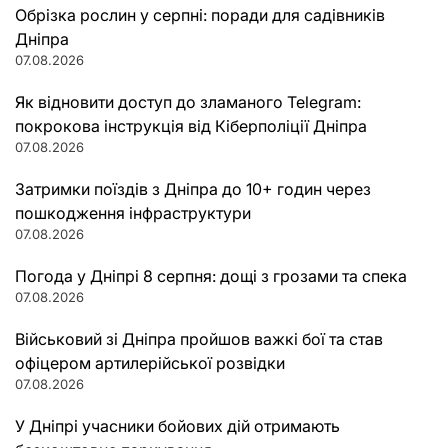
Обрізка рослин у серпні: поради для садівників
Дніпра
07.08.2026
Як відновити доступ до зламаного Telegram:
покрокова інструкція від Кіберполіції Дніпра
07.08.2026
Затримки поїздів з Дніпра до 10+ годин через
пошкодження інфраструктури
07.08.2026
Погода у Дніпрі 8 серпня: дощі з грозами та спека
07.08.2026
Військовий зі Дніпра пройшов важкі бої та став
офіцером артилерійської розвідки
07.08.2026
У Дніпрі учасники бойових дій отримають