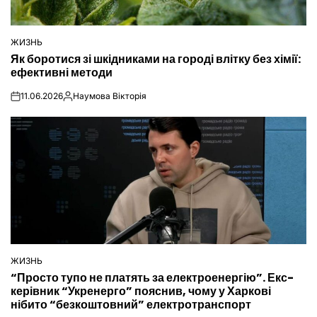
ЖИЗНЬ
ОПУБЛІКУВАТИ
Як боротися зі шкідниками на городі влітку без хімії:
У
ефективні методи
11.06.2026
Наумова Вікторія
on
Опубліковано
ЖИЗНЬ
ОПУБЛІКУВАТИ
“Просто тупо не платять за електроенергію”. Екс-
У
керівник “Укренерго” пояснив, чому у Харкові
нібито “безкоштовний” електротранспорт