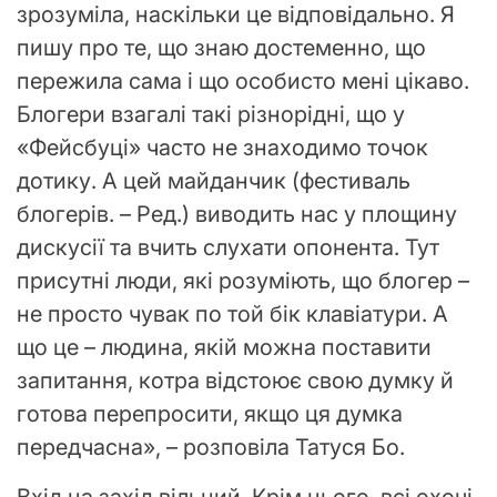
зрозуміла, наскільки це відповідально. Я
пишу про те, що знаю достеменно, що
пережила сама і що особисто мені цікаво.
Блогери взагалі такі різнорідні, що у
«Фейсбуці» часто не знаходимо точок
дотику. А цей майданчик (фестиваль
блогерів. – Ред.) виводить нас у площину
дискусії та вчить слухати опонента. Тут
присутні люди, які розуміють, що блогер –
не просто чувак по той бік клавіатури. А
що це – людина, якій можна поставити
запитання, котра відстоює свою думку й
готова перепросити, якщо ця думка
передчасна», – розповіла Татуся Бо.
Вхід на захід вільний. Крім цього, всі охочі