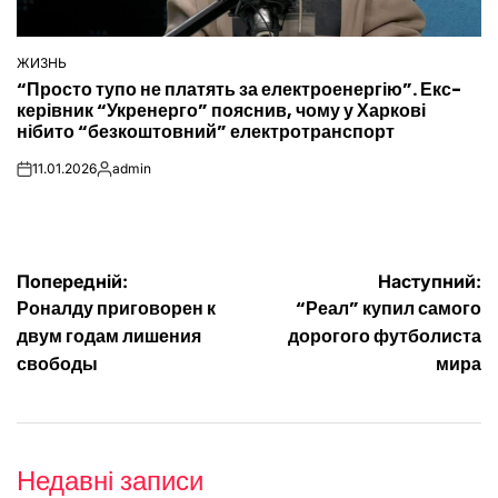
ЖИЗНЬ
ОПУБЛІКУВАТИ
“Просто тупо не платять за електроенергію”. Екс-
У
керівник “Укренерго” пояснив, чому у Харкові
нібито “безкоштовний” електротранспорт
11.01.2026
admin
on
Опубліковано
Навігація
Попередній:
Наступний:
Роналду приговорен к
“Реал” купил самого
записів
двум годам лишения
дорогого футболиста
свободы
мира
Недавні записи