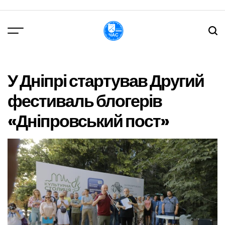
Перейти
до
вмісту
DPChas
У Дніпрі стартував Другий
фестиваль блогерів
«Дніпровський пост»