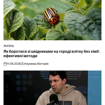
ЖИЗНЬ
ОПУБЛІКУВАТИ
Як боротися зі шкідниками на городі влітку без хімії:
У
ефективні методи
11.06.2026
Наумова Вікторія
on
Опубліковано