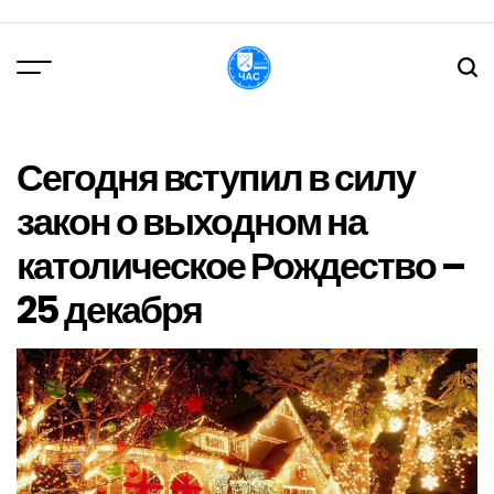
Перейти
до
вмісту
DPChas
Сегодня вступил в силу
закон о выходном на
католическое Рождество –
25 декабря