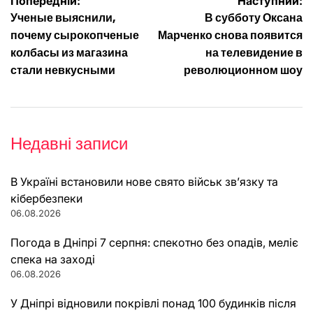
Навігація
Попередній:
Наступний:
Ученые выяснили,
В субботу Оксана
записів
почему сырокопченые
Марченко снова появится
колбасы из магазина
на телевидение в
стали невкусными
революционном шоу
Недавні записи
В Україні встановили нове свято військ зв’язку та
кібербезпеки
06.08.2026
Погода в Дніпрі 7 серпня: спекотно без опадів, меліє
спека на заході
06.08.2026
У Дніпрі відновили покрівлі понад 100 будинків після