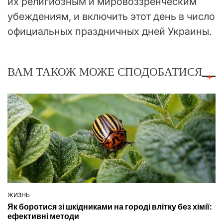
их религиозным и мировоззренческим
убеждениям, и включить этот день в число
официальных праздничных дней Украины.
ВАМ ТАКОЖ МОЖЕ СПОДОБАТИСЯ
ЖИЗНЬ
ОПУБЛІКУВАТИ
Як боротися зі шкідниками на городі влітку без хімії:
У
ефективні методи