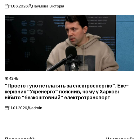
11.06.2026
Наумова Вікторія
on
Опубліковано
ЖИЗНЬ
ОПУБЛІКУВАТИ
“Просто тупо не платять за електроенергію”. Екс-
У
керівник “Укренерго” пояснив, чому у Харкові
нібито “безкоштовний” електротранспорт
11.01.2026
admin
on
Опубліковано