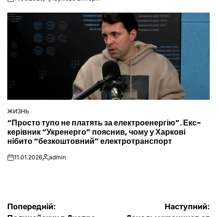
on
Опубліковано
ЖИЗНЬ
ОПУБЛІКУВАТИ
“Просто тупо не платять за електроенергію”. Екс-
У
керівник “Укренерго” пояснив, чому у Харкові
нібито “безкоштовний” електротранспорт
11.01.2026
admin
on
Опубліковано
Навігація
Попередній:
Наступний: