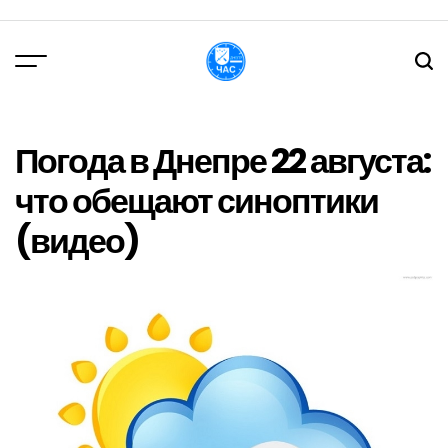
Перейти
до
вмісту
DPChas
Погода в Днепре 22 августа:
что обещают синоптики
(видео)