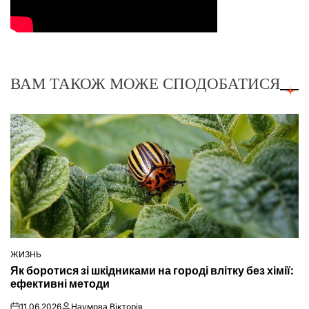
ВАМ ТАКОЖ МОЖЕ СПОДОБАТИСЯ
ЖИЗНЬ
ОПУБЛІКУВАТИ
Як боротися зі шкідниками на городі влітку без хімії:
У
ефективні методи
11.06.2026
Наумова Вікторія