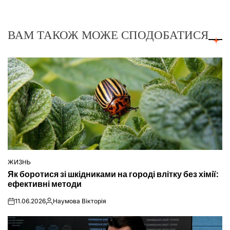
ВАМ ТАКОЖ МОЖЕ СПОДОБАТИСЯ
ЖИЗНЬ
ОПУБЛІКУВАТИ
Як боротися зі шкідниками на городі влітку без хімії:
У
ефективні методи
11.06.2026
Наумова Вікторія
on
Опубліковано