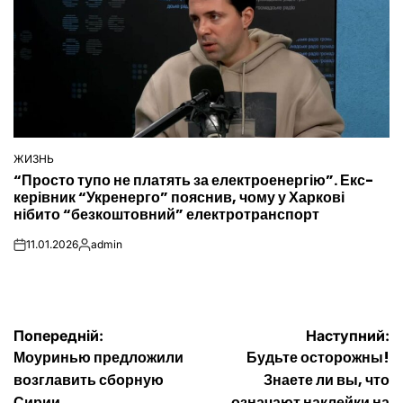
ЖИЗНЬ
ОПУБЛІКУВАТИ
“Просто тупо не платять за електроенергію”. Екс-
У
керівник “Укренерго” пояснив, чому у Харкові
нібито “безкоштовний” електротранспорт
11.01.2026
admin
on
Опубліковано
Навігація
Попередній:
Наступний:
Моуринью предложили
Будьте осторожны!
записів
возглавить сборную
Знаете ли вы, что
Сирии
означают наклейки на