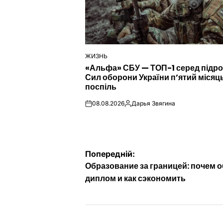
ЖИЗНЬ
ОПУБЛІКУВАТИ
«Альфа» СБУ — ТОП-1 серед підро
У
Сил оборони України п’ятий місяц
поспіль
08.08.2026
Дарья Звягина
on
Опубліковано
Навігація
Попередній:
Образование за границей: почем 
записів
диплом и как сэкономить