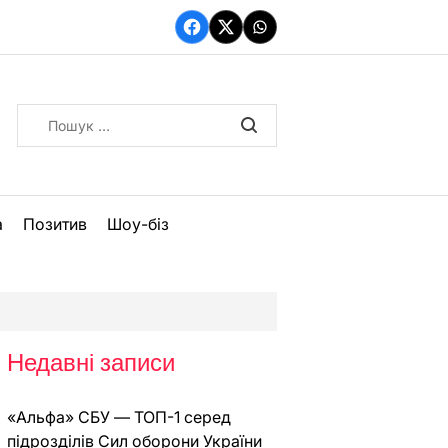
Facebook
Twitter
WhatsApp
Пошук:
а
Позитив
Шоу-біз
Недавні записи
«Альфа» СБУ — ТОП-1 серед
підрозділів Сил оборони України