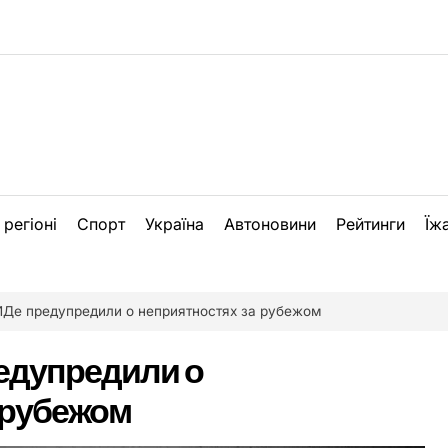
 регіоні
Спорт
Україна
Автоновини
Рейтинги
Їж
ИДе предупредили о неприятностях за рубежом
едупредили о
 рубежом