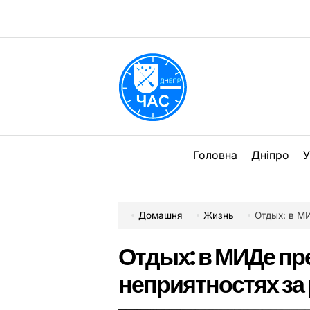
Перейти
до
вмісту
DPChas
Головна
Дніпро
У
Домашня
Жизнь
Отдых: в М
Отдых: в МИДе пр
неприятностях за