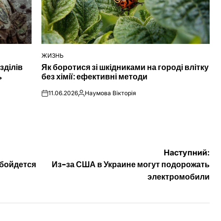
ЖИЗНЬ
ОПУБЛІКУВАТИ
зділів
Як боротися зі шкідниками на городі влітку
У
ь
без хімії: ефективні методи
11.06.2026
Наумова Вікторія
on
Опубліковано
Наступний:
обойдется
Из-за США в Украине могут подорожать
электромобили