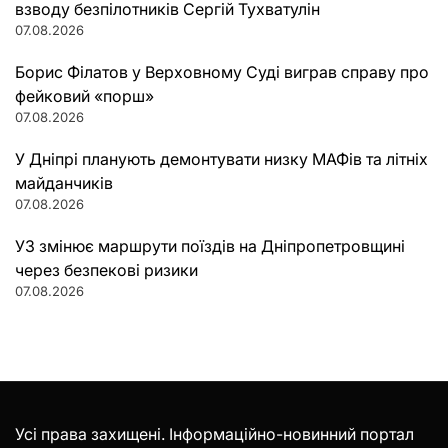
взводу безпілотників Сергій Тухватулін
07.08.2026
Борис Філатов у Верховному Суді виграв справу про
фейковий «порш»
07.08.2026
У Дніпрі планують демонтувати низку МАФів та літніх
майданчиків
07.08.2026
УЗ змінює маршрути поїздів на Дніпропетровщині
через безпекові ризики
07.08.2026
Усі права захищені. Інформаційно-новинний портал