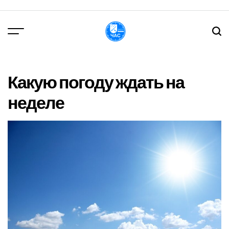
Перейти
до
вмісту
DPChas
Какую погоду ждать на
неделе