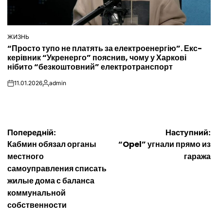
ЖИЗНЬ
ОПУБЛІКУВАТИ
“Просто тупо не платять за електроенергію”. Екс-
У
керівник “Укренерго” пояснив, чому у Харкові
нібито “безкоштовний” електротранспорт
11.01.2026
admin
on
Опубліковано
Навігація
Попередній:
Наступний:
Кабмин обязал органы
“Opel” угнали прямо из
записів
местного
гаража
самоуправления списать
жилые дома с баланса
коммунальной
собственности