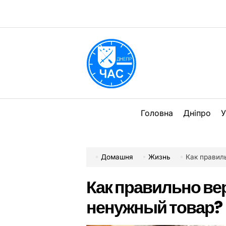
Перейти
до
вмісту
DPChas
Головна
Дніпро
У
Домашня
Жизнь
Как правил
Как правильно ве
ненужный товар?