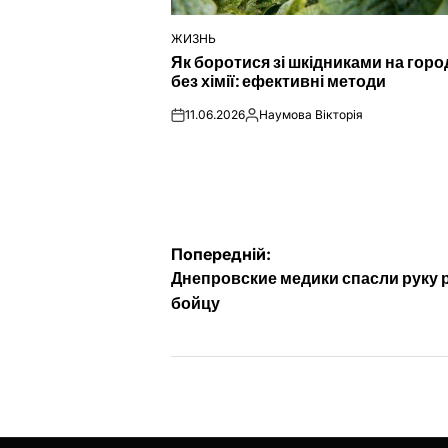
ЖИЗНЬ
ОПУБЛІКУВАТИ
Як боротися зі шкідниками на город
У
без хімії: ефективні методи
11.06.2026
Наумова Вікторія
on
Опубліковано
Навігація
Попередній:
Днепровские медики спасли руку
записів
бойцу