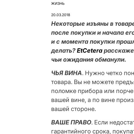
ЖИЗНЬ
ОПУБЛІКУВАТИ
У
20.03.2018
Некоторые изъяны в товар
после покупки и начала ег
и с момента покупки прошл
делать?
EtCetera
расскажет
чьи ожидания обманули.
ЧЬЯ ВИНА
. Нужно четко по
товара. Вы не можете предъ
поломке прибора или порче 
вашей вине, а по вине прои
вашей стороне.
ВАШЕ ПРАВО
. Если недост
гарантийного срока, покупа