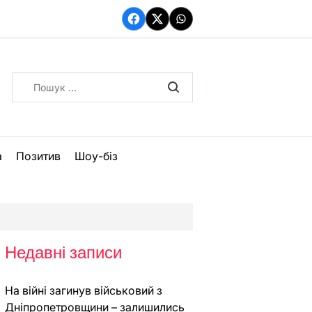
Facebook
Twitter
WhatsApp
Пошук:
а
Позитив
Шоу-біз
Недавні записи
На війні загинув військовий з
Дніпропетровщини – залишились