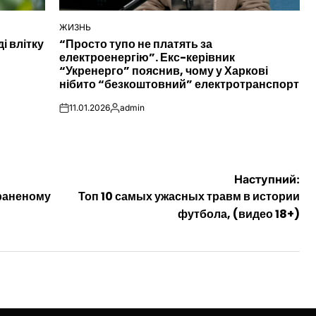
ЖИЗНЬ
ОПУБЛІКУВАТИ
і влітку
“Просто тупо не платять за
У
електроенергію”. Екс-керівник
“Укренерго” пояснив, чому у Харкові
нібито “безкоштовний” електротранспорт
11.01.2026
admin
on
Опубліковано
Наступний:
 раненому
Топ 10 самых ужасных травм в истории
футбола, (видео 18+)