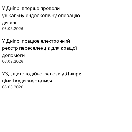
У Дніпрі вперше провели
унікальну ендоскопічну операцію
дитині
06.08.2026
У Дніпрі працює електронний
реєстр переселенців для кращої
допомоги
06.08.2026
УЗД щитоподібної залози у Дніпрі:
ціни і куди звертатися
06.08.2026