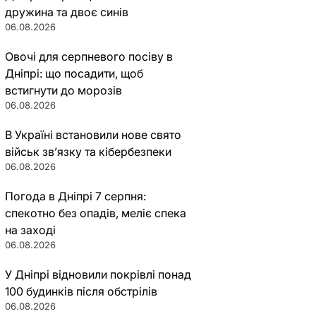
дружина та двоє синів
06.08.2026
Овочі для серпневого посіву в
Дніпрі: що посадити, щоб
встигнути до морозів
06.08.2026
В Україні встановили нове свято
військ зв’язку та кібербезпеки
06.08.2026
Погода в Дніпрі 7 серпня:
спекотно без опадів, меліє спека
на заході
06.08.2026
У Дніпрі відновили покрівлі понад
100 будинків після обстрілів
06.08.2026