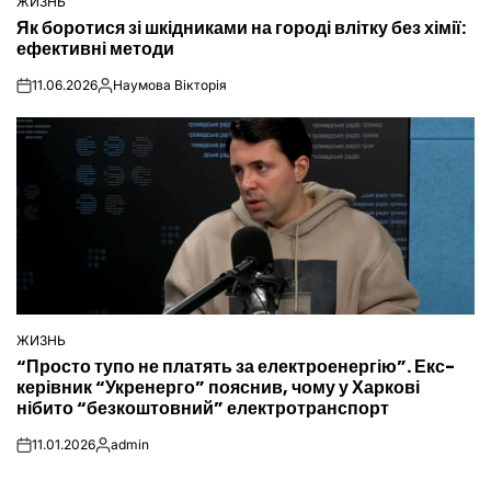
ЖИЗНЬ
ОПУБЛІКУВАТИ
Як боротися зі шкідниками на городі влітку без хімії:
У
ефективні методи
11.06.2026
Наумова Вікторія
on
Опубліковано
ЖИЗНЬ
ОПУБЛІКУВАТИ
“Просто тупо не платять за електроенергію”. Екс-
У
керівник “Укренерго” пояснив, чому у Харкові
нібито “безкоштовний” електротранспорт
11.01.2026
admin
on
Опубліковано