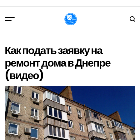
Перейти
до
вмісту
DPChas
Как подать заявку на
ремонт дома в Днепре
(видео)