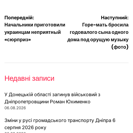
Навігація
Попередній:
Наступний:
Начальники приготовили
Горе-мать бросила
записів
украинцам неприятный
годовалого сына одного
«сюрприз»
дома под орущую музыку
(фото)
Недавні записи
У Донецькій області загинув військовий з
Дніпропетровщини Роман Юхименко
06.08.2026
Зміни у русі громадського транспорту Дніпра 6
серпня 2026 року